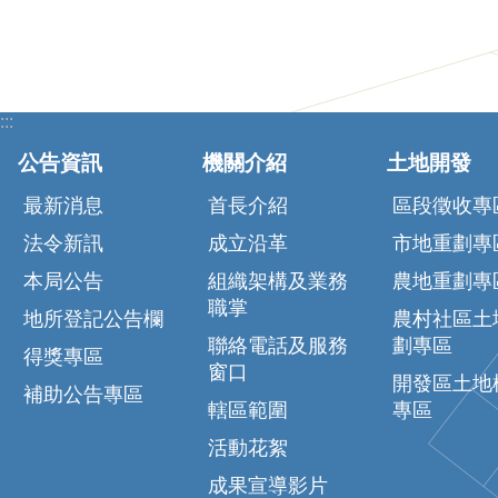
:::
公告資訊
機關介紹
土地開發
最新消息
首長介紹
區段徵收專
法令新訊
成立沿革
市地重劃專
本局公告
組織架構及業務
農地重劃專
職掌
地所登記公告欄
農村社區土
聯絡電話及服務
劃專區
得獎專區
窗口
開發區土地
補助公告專區
轄區範圍
專區
活動花絮
成果宣導影片