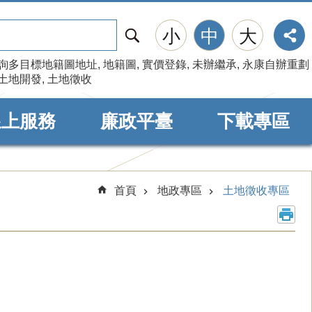
搜
小
中
大
尋
詢多目標地籍圖地址
地籍圖
實價登錄
未辦繼承
永康自辦重劃
土地開發
土地徵收
線上服務
廉政平臺
下載專區
首頁
地政專區
土地徵收專區