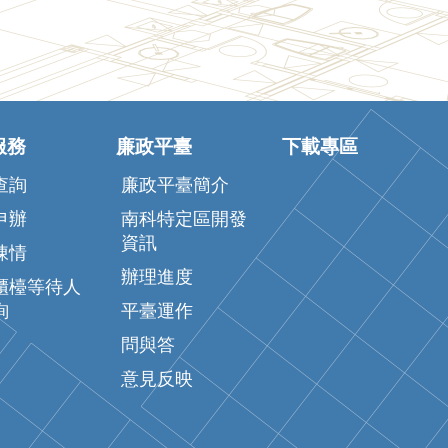
服務
廉政平臺
下載專區
查詢
廉政平臺簡介
申辦
南科特定區開發
資訊
陳情
辦理進度
櫃檯等待人
詢
平臺運作
問與答
意見反映