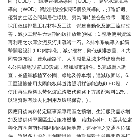
向（COD）、綠地建構為導向（GOD）、健全水環境為
導向（WOD）留設開放空間等5個發展導向，打造舒適、
優質的生活空間與居住環境。另為同時整合藍綠帶，開發
採用低碳排量工程材料及工法，營建自動化及施工流程改
善，減少工程生命週期的碳排放量(例如：1.整地使用資源
再利用之水庫淤泥及河川疏濬土石。2.排水系統導入低衝
擊開發設計(LID)標準化，減少廢材，降低碳排放量。3.共
同管道布設，達永續路平、人孔減量及減少營建廢棄物。
4.公園綠地設置LID設施，增加城市韌性。5.完成喬木調
查，並儘量移植至公園、綠地及停車場，達減碳固碳。6.
工區設施使用太陽能板與道路照明採節能減碳LED燈。7.
使用再生粒料以焚化爐底渣取代道路下方級配粒料12%，
以達資源有效去化利用及環境保育。) 。
因應日後南科特定區事業專用區之擴增、生活服務需求增
加及提供科學園區生活服務機能，藉由南科F、G區其位處
善化市區與南科園區間的緩衝地帶，這極佳之交通區位條
件，透過多方協作與創新思維，地政局致力於將開發區打