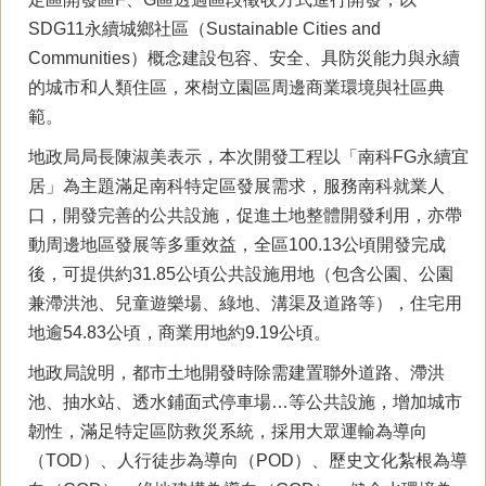
SDG11永續城鄉社區（Sustainable Cities and
Communities）概念建設包容、安全、具防災能力與永續
的城市和人類住區，來樹立園區周邊商業環境與社區典
範。
地政局局長陳淑美表示，本次開發工程以「南科FG永續宜
居」為主題滿足南科特定區發展需求，服務南科就業人
口，開發完善的公共設施，促進土地整體開發利用，亦帶
動周邊地區發展等多重效益，全區100.13公頃開發完成
後，可提供約31.85公頃公共設施用地（包含公園、公園
兼滯洪池、兒童遊樂場、綠地、溝渠及道路等），住宅用
地逾54.83公頃，商業用地約9.19公頃。
地政局說明，都市土地開發時除需建置聯外道路、滯洪
池、抽水站、透水鋪面式停車場…等公共設施，增加城市
韌性，滿足特定區防救災系統，採用大眾運輸為導向
（TOD）、人行徒步為導向（POD）、歷史文化紮根為導