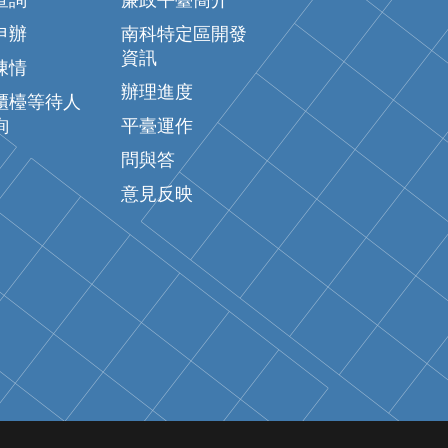
查詢
廉政平臺簡介
申辦
南科特定區開發
資訊
陳情
辦理進度
櫃檯等待人
詢
平臺運作
問與答
意見反映