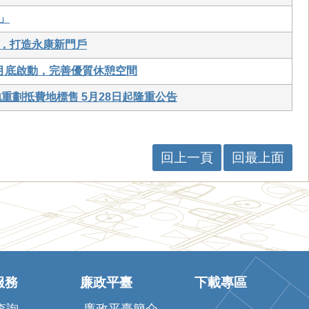
」
，打造永康新門戶
月底啟動，完善優質休憩空間
重劃抵費地標售 5月28日起隆重公告
回上一頁
回最上面
服務
廉政平臺
下載專區