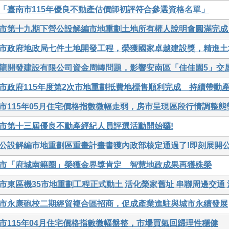
「臺南市115年優良不動產估價師初評符合參選資格名單」
市第十九期下營公設解編市地重劃土地所有權人說明會圓滿完成
市政府地政局七件土地開發工程，榮獲國家卓越建設獎，精進土
龍開發建設有限公司資金周轉問題，影響安南區「佳佳園5」交
市政府115年度第2次市地重劃抵費地標售順利完成 持續帶動
市115年05月住宅價格指數微幅走弱，房市呈現區段行情調整態
市第十三屆優良不動產經紀人員評選活動開始囉!
公設解編市地重劃區重畫計畫書獲內政部核定通過了!即刻展開
市「府城南籍圈」榮獲金界獎肯定 智慧地政成果再獲殊榮
市東區機35市地重劃工程正式動土 活化榮家舊址 串聯周邊交通
市永康砲校二期經貿複合區招商，促成產業進駐與城市永續發展
市115年04月住宅價格指數微幅盤整，市場買氣回歸理性穩健