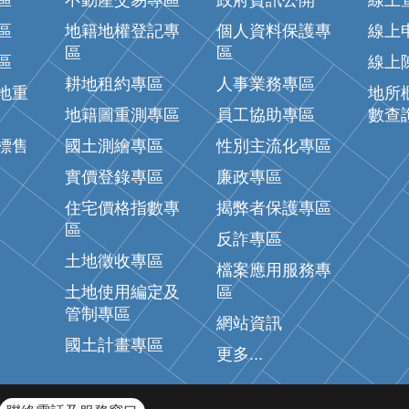
區
不動產交易專區
政府資訊公開
線上
區
地籍地權登記專
個人資料保護專
線上
區
區
區
線上
耕地租約專區
人事業務專區
地重
地所
地籍圖重測專區
員工協助專區
數查
標售
國土測繪專區
性別主流化專區
實價登錄專區
廉政專區
住宅價格指數專
揭弊者保護專區
區
反詐專區
土地徵收專區
檔案應用服務專
土地使用編定及
區
管制專區
網站資訊
國土計畫專區
更多...