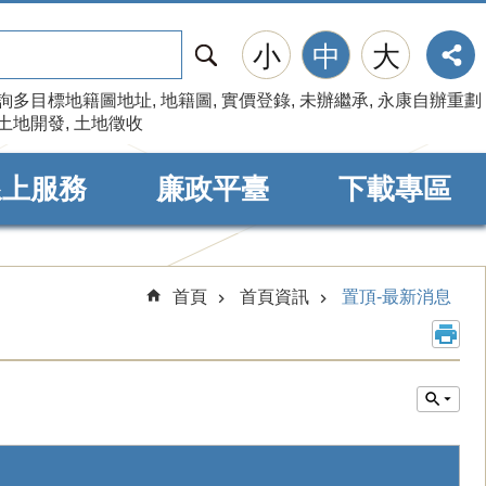
搜
小
中
大
尋
詢多目標地籍圖地址
地籍圖
實價登錄
未辦繼承
永康自辦重劃
土地開發
土地徵收
線上服務
廉政平臺
下載專區
首頁
首頁資訊
置頂-最新消息