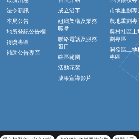
最新消息
首長介紹
區段徵收專
法令新訊
成立沿革
市地重劃專
本局公告
組織架構及業務
農地重劃專
職掌
地所登記公告欄
農村社區土
聯絡電話及服務
劃專區
得獎專區
窗口
開發區土地
補助公告專區
轄區範圍
專區
活動花絮
成果宣導影片