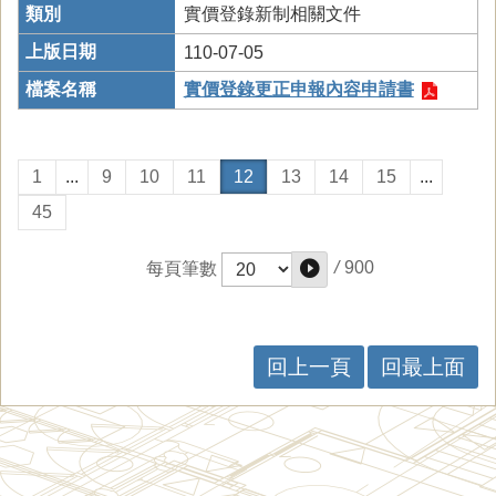
實價登錄新制相關文件
110-07-05
實價登錄更正申報內容申請書
1
...
9
10
11
12
13
14
15
...
45
/
900
每頁筆數
回上一頁
回最上面