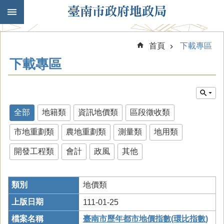
跳到主要內容區塊
首頁
下載專區
下載專區
全部
地籍類
資訊地價類
區段徵收類
市地重劃類
農地重劃類
測量類
地用類
開發工程類
會計
政風
其他
地價類
111-01-25
臺南市歷年都市地價指數(環比指數)