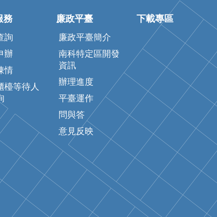
服務
廉政平臺
下載專區
查詢
廉政平臺簡介
申辦
南科特定區開發
資訊
陳情
辦理進度
櫃檯等待人
詢
平臺運作
問與答
意見反映