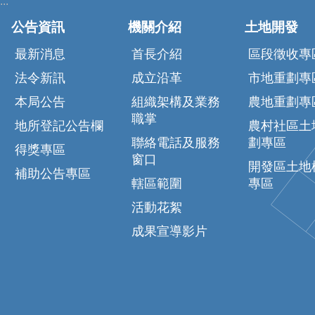
:::
公告資訊
機關介紹
土地開發
最新消息
首長介紹
區段徵收專
法令新訊
成立沿革
市地重劃專
本局公告
組織架構及業務
農地重劃專
職掌
地所登記公告欄
農村社區土
聯絡電話及服務
劃專區
得獎專區
窗口
開發區土地
補助公告專區
轄區範圍
專區
活動花絮
成果宣導影片