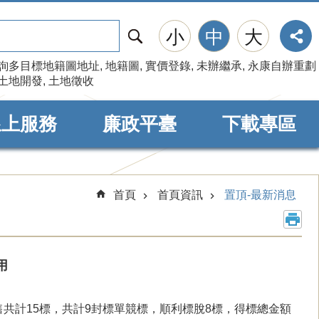
搜
小
中
大
尋
詢多目標地籍圖地址
地籍圖
實價登錄
未辦繼承
永康自辦重劃
土地開發
土地徵收
線上服務
廉政平臺
下載專區
首頁
首頁資訊
置頂-最新消息
用
共計15標，共計9封標單競標，順利標脫8標，得標總金額