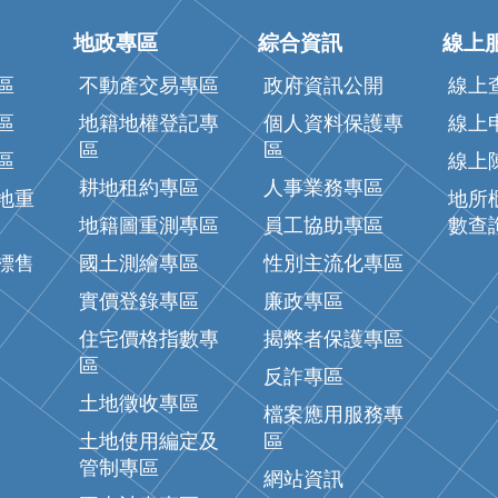
地政專區
綜合資訊
線上
區
不動產交易專區
政府資訊公開
線上
區
地籍地權登記專
個人資料保護專
線上
區
區
區
線上
耕地租約專區
人事業務專區
地重
地所
地籍圖重測專區
員工協助專區
數查
標售
國土測繪專區
性別主流化專區
實價登錄專區
廉政專區
住宅價格指數專
揭弊者保護專區
區
反詐專區
土地徵收專區
檔案應用服務專
土地使用編定及
區
管制專區
網站資訊