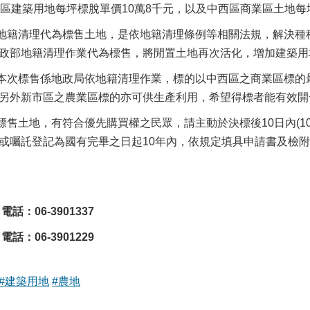
德區建築用地每坪標脫單價10萬8千元，以及中西區商業區土地每
籍清理代為標售土地，是依地籍清理條例等相關法規，解決種種
政部地籍清理作業代為標售，將閒置土地再次活化，增加建築用
次標售係地政局依地籍清理作業，標的以中西區之商業區標的最
另外新市區之農業區標的亦可供生產利用，希望得標者能有效開
土地，有符合優先購買權之民眾，請主動於決標後10日內(10月2
或囑託登記為國有完畢之日起10年內，依規定填具申請書及檢
：06-3901337
：06-3901229
#建築用地
#農地