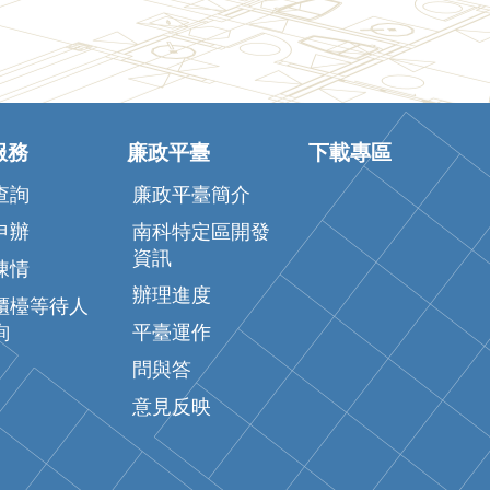
服務
廉政平臺
下載專區
查詢
廉政平臺簡介
申辦
南科特定區開發
資訊
陳情
辦理進度
櫃檯等待人
詢
平臺運作
問與答
意見反映