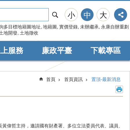
搜
小
中
大
尋
詢多目標地籍圖地址
地籍圖
實價登錄
未辦繼承
永康自辦重劃
土地開發
土地徵收
線上服務
廉政平臺
下載專區
首頁
首頁資訊
置頂-最新消息
長黃偉哲主持，邀請國有財產署、多位立法委員代表、議員、