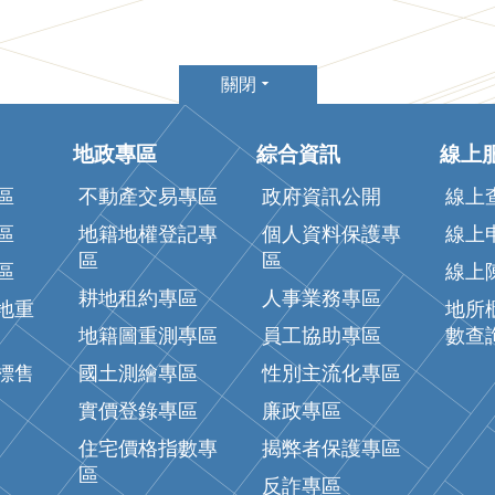
關閉
地政專區
綜合資訊
線上
區
不動產交易專區
政府資訊公開
線上
區
地籍地權登記專
個人資料保護專
線上
區
區
區
線上
耕地租約專區
人事業務專區
地重
地所
地籍圖重測專區
員工協助專區
數查
標售
國土測繪專區
性別主流化專區
實價登錄專區
廉政專區
住宅價格指數專
揭弊者保護專區
區
反詐專區