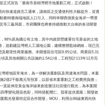
並正式宣告「臺南市喜樹灣裡市地重劃工程」正式啟動！
西向快速道路完工通車，讓南區之交通便利性大幅提升，並透
動臺86臺南端地區人口引入，同時串聯西側黃金海岸一帶濱
災等三贏局面，市府團隊也將會持續推動大台南的各項開發
頃，98%原為國公有土地，其中內政部營建署住宅基金的土地
岸資源，規劃建設灣裡人工濕地公園，建構整體藍綠網絡，現已完
鄰里性商業服務。本開發區住宅區9.95公頃、商業區5.31
頃及其他相關公共設施約1.54公頃，工程預計113年12月完
及灣裡地區常淹水，為一併解決重劃區及周邊淹水問題，本案
施2億2千餘萬元等預算，以節省本案重劃之工程費用負擔；
一直延伸至黃金海岸線來創造樂活社區慢行觀光，為本案開
場四季變化開花色彩，同時搭配欖仁、茄苳提供遮蔭；開發效
案觀光發展特定區合作開發」MOU，利用台86線東西向快