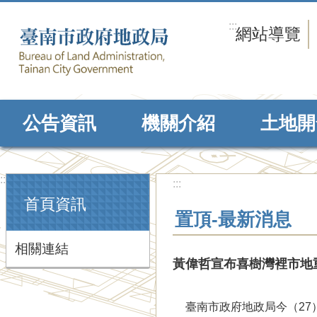
跳到主要內容區塊
:::
網站導覽
公告資訊
機關介紹
土地開
:::
:::
首頁資訊
置頂-最新消息
相關連結
黃偉哲宣布喜樹灣裡市地
臺南市政府地政局今（27