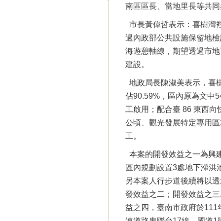
南區區長、當地里長等共同
市長黃偉哲表示：喜樹灣裡
過內政部公共設施保留地檢
海遊憩軸線，期望透過市地
建設。
地政局長陳淑美表示，喜樹
佔90.59%，區內原為
工啟用；配合臺 86 東西
公頃、觀光發展特定專用區2
工。
本案的開發效益之一為興建
區內規劃設置3處地下滯洪
另本案人行步道後續將以透
發效益之二；開發效益之三
益之四，臺南市政府於11
速道路串聯台17線、國道