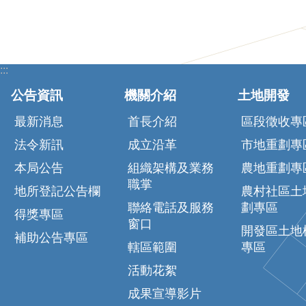
:::
公告資訊
機關介紹
土地開發
最新消息
首長介紹
區段徵收專
法令新訊
成立沿革
市地重劃專
本局公告
組織架構及業務
農地重劃專
職掌
地所登記公告欄
農村社區土
聯絡電話及服務
劃專區
得獎專區
窗口
開發區土地
補助公告專區
轄區範圍
專區
活動花絮
成果宣導影片