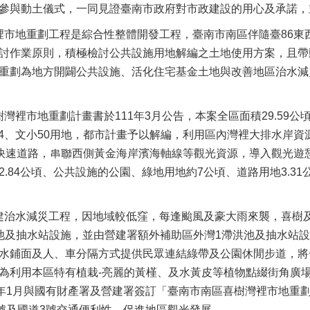
參與動土儀式，一同見證臺南市政府對市政建設的用心及承諾，
市地重劃工程是綜合性整體開發工程，臺南市南區伴隨臺86東
討作業原則，積極檢討公共設施用地解編之土地使用方案，且帶
重劃為地方開闢公共設施、活化住宅基金土地與改善地區治水減
灣裡市地重劃計畫書於111年3月公告，本案全區面積29.59公
文中54、文小50用地，都市計畫予以解編，利用區內灣裡大排水
向快速道路，串聯西側黃金海岸濱海軸線等觀光資源，導入觀光遊憩及
.84公頃、公共設施的公園、綠地用地約7公頃、道路用地3.31公
治水減災工程，因地域較低窪，每逢颱風及豪大雨來襲，喜樹
池及抽水站設施，並由營建署額外補助區外灣1滯洪池及抽水站設
水鋪面及人、車分隔方式提供民眾連結綠帶及公園休閒步道，將
為利用本區特有植栽-亮麗的黃槿、及水黃皮等植物點綴街角廣
1年1月與國有財產署及營建署簽訂「臺南市南區喜樹灣裡市地重劃
1號及國道3號交通便利性，促進地區觀光發展。