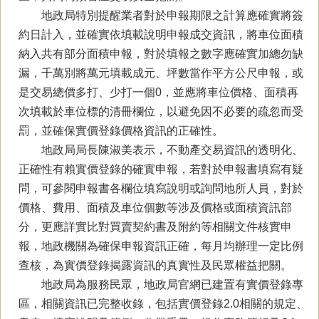
地政局特別提醒業者對於申報期限之計算應確實將簽
約日計入，並確實依填載說明申報成交資訊，將車位面積
納入共有部分面積申報，對於填報之數字應確實加總勿缺
漏，千萬別將萬元填載成元、坪數當作平方公尺申報，或
是交易總價多打、少打一個0，並應將車位價格、面積再
次填載於車位標的清冊欄位，以避免因不必要的疏忽而受
罰，並確保實價登錄價格資訊的正確性。
地政局局長陳淑美表示，不動產交易資訊的透明化、
正確性有賴實價登錄的確實申報，若對於申報書填寫有疑
問，可參閱申報書各欄位填寫說明或詢問地所人員，對於
價格、費用、面積及車位個數等涉及價格或面積資訊部
分，更應詳實比對買賣契約書及附約等相關文件核實申
報，地政機關為確保申報資訊正確，每月均辦理一定比例
查核，為實價登錄揭露資訊的真實性及民眾權益把關。
地政局為服務民眾，地政局官網已建置有實價登錄專
區，相關資訊已完整收錄，包括實價登錄2.0相關的規定、