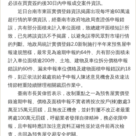
必須在買賣簽約後30日內申報成交案件資訊。
近日台南市東區實價登錄資訊揭露出現每坪逾60萬遠
超行情的單價資訊，經臺南市政府地政局查證係申報錯
誤，共有部分面積未計入車位面積，致總建坪面積短計所
致，已先將該資訊不予揭露，以避免誤導民眾對市場行情
的判斷。地政局統計實價登錄2.0新制施行半年來預售屋申
報違規態樣，最常見為逾期申報約64件、共有部分面積未
計入車位面積逾200件、土地、建物及車位拆分價格申報
錯誤約60件、漏未申報車位價格及建物面積申報錯誤約18
件，刻正依法於裁處前給予申報人陳述意見機會及依違法
情節輕重陸續辦理相關裁罰作業中。
臺南市長黃偉哲表示，改制重點之一為預售屋實價登
錄逾期申報、價格及面積申報不實者將按次按戶(棟)數處3
萬至15萬元罰鍰，且無改正機會，並針對屢不改正者最重
將處100萬元罰鍰，呼籲業者發揮自律精神，務必依限申
報，且申報時應詳加注意資料正確性並於送件前再次檢
查，共同為預售屋交易安全把關。