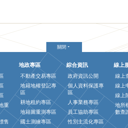
關閉
地政專區
綜合資訊
線上
區
不動產交易專區
政府資訊公開
線上
區
地籍地權登記專
個人資料保護專
線上
區
區
區
線上
耕地租約專區
人事業務專區
地重
地所
地籍圖重測專區
員工協助專區
數查
標售
國土測繪專區
性別主流化專區