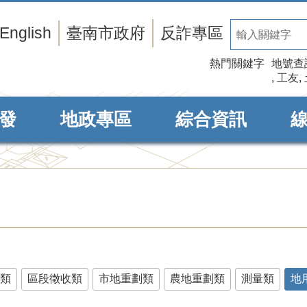
English
臺南市政府
反詐專區
熱門關鍵字
地號查
工友
發
地政專區
綜合資訊
類
區段徵收類
市地重劃類
農地重劃類
測量類
地