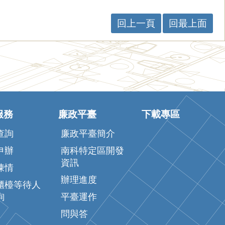
回上一頁
回最上面
服務
廉政平臺
下載專區
查詢
廉政平臺簡介
申辦
南科特定區開發
資訊
陳情
辦理進度
櫃檯等待人
詢
平臺運作
問與答