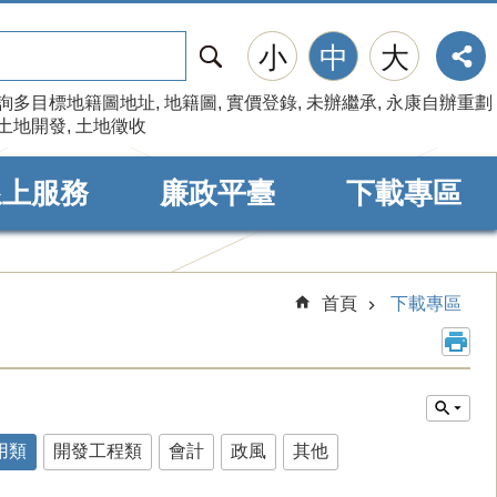
搜
小
中
大
尋
詢多目標地籍圖地址
地籍圖
實價登錄
未辦繼承
永康自辦重劃
土地開發
土地徵收
線上服務
廉政平臺
下載專區
首頁
下載專區
用類
開發工程類
會計
政風
其他