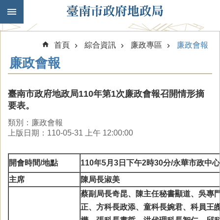
跳到主要內容區塊
首頁
綜合資訊
廉政專區
廉政會報
廉政會報
臺南市政府地政局110年第1次廉政會報召開情形摘
要表。
類別：廉政會報
上版日期：110-05-31 上午 12:00:00
開會時間/地點
110
年5月3日下午2時30
分
/
永華市政中心
主席
陳
局長
淑美
蔡副局長奇昆、陳主任秘書顯道、吳專
正、方科長政添、童科長婉君、科員王