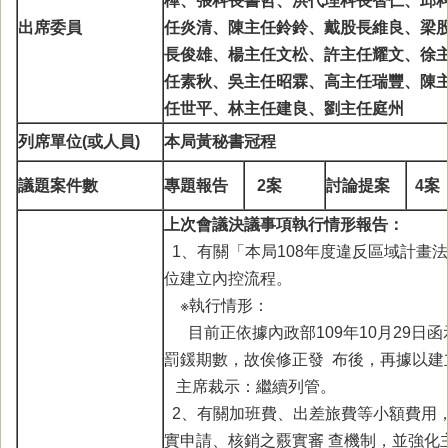
樺、張科長書哲、洪代理科長智仁、邱
出席委員
任炎清、陳主任鈴鈴、戴股長維良、梁
長俊雄、楊主任文松、許主任耀文、徐
任素秋、吳主任昭霖、高主任瑞豐、陳
任世平、林主任建良、劉主任庭州
列席單位(或人員)
本局
黃
秘書
冠程
議題案件數
專題報告
2
案
討論提案
4
案
上次會議決議事項執行情形報告：
1、有關「本局108年度違反區域計畫
位建立內控流程。
※執行情形：
目前正依據內政部109年10月29日
罰鍰期數，故俟修正發 布後，再據以建
主席裁示：繼續列管。
2、有關加班費、出差旅費等小額費用
實申請、核銷之覈實審 查機制，並強化