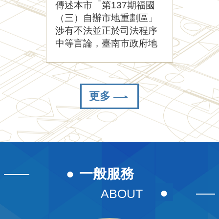
傳述本市「第137期福國
動產
機
關
（三）自辦市地重劃區」
南市
位
涉有不法並正於司法程序
不動
置
中等言論，臺南市政府地
計畫
聯
政局嚴正澄清，該等內容
至7
絡
與事實不符。 經查本案重
單位
電
劃會成立、範圍及計畫書
動計
話
核定、會員大會決議 ...更
本局
更多
及
多
服
務
窗
口
一般服務