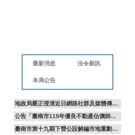
地
政
專
區
綜
合
資
訊
最新消息
法令新訊
線
上
本局公告
服
務
廉
地政局嚴正澄清近日網路社群及媒體傳述本市「第137期福國（三） 自辦市地重劃區」涉有不法相關內容與事實不符。
政
平
公告「臺南市115年優良不動產估價師初評符合參選資格名單」
臺
臺南市第十九期下營公設解編市地重劃土地所有權人說明會圓滿完成 為地方注入發展新活力
下
載