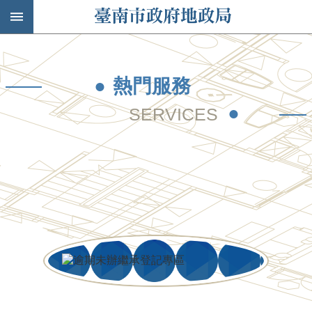
搜
跳到主要內容區塊
歡迎蒞臨-臺南市政府地政局
尋
進
階
搜
熱門服務
尋
公
告
資
訊
機
關
介
紹
土
地
開
發