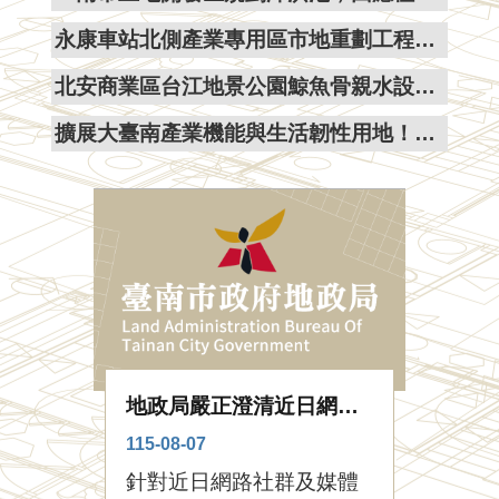
隱
私
永康車站北側產業專用區市地重劃工程正式動土，推動產業轉型升級，打造永康新門戶
權
與
北安商業區台江地景公園鯨魚骨親水設施，因應酷熱氣溫環境預計6月底啟動，完善優質休憩空間
資
訊
擴展大臺南產業機能與生活韌性用地！臺南市政府115年度第2次市地重劃抵費地標售 5月28日起隆重公告
安
全
政
策
政
府
網
站
資
料
開
地政局嚴正澄清近日網路社群及媒體傳述本市「第137期福國（三） 自辦市地重劃區」涉有不法相關內容與事實不符。
放
115-08-07
115-
宣
告
針對近日網路社群及媒體
為