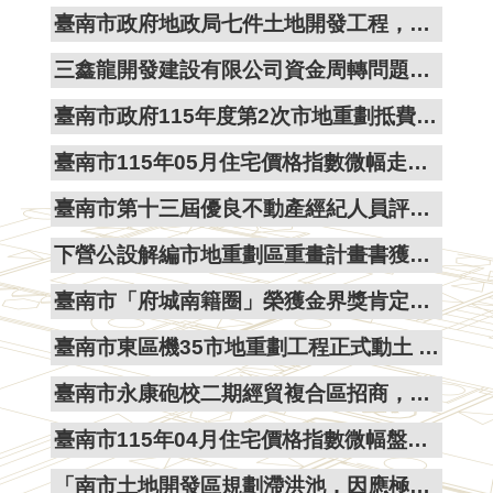
臺南市政府地政局七件土地開發工程，榮獲國家卓越建設獎，精進土地開發、建構永續優質宜居新生活圈
專
區
三鑫龍開發建設有限公司資金周轉問題，影響安南區「佳佳園5」交屋程序，請購屋者注意後續交屋問題
網
臺南市政府115年度第2次市地重劃抵費地標售順利完成 持續帶動產業投資與城市發展
站
導
臺南市115年05月住宅價格指數微幅走弱，房市呈現區段行情調整態勢
覽
English
臺南市第十三屆優良不動產經紀人員評選活動開始囉!
臺
下營公設解編市地重劃區重畫計畫書獲內政部核定通過了!即刻展開公告程序並舉辦所有權人說明會
南
市
臺南市「府城南籍圈」榮獲金界獎肯定 智慧地政成果再獲殊榮
政
府
臺南市東區機35市地重劃工程正式動土 活化榮家舊址 串聯周邊交通 注入東區發展新動能
反
臺南市永康砲校二期經貿複合區招商，促成產業進駐與城市永續發展
詐
專
臺南市115年04月住宅價格指數微幅盤整，市場買氣回歸理性穩健
區
「南市土地開發區規劃滯洪池，因應極端氣候強降雨，降低淹水災害」