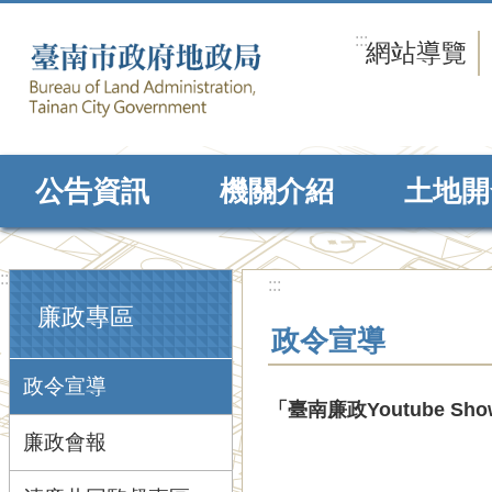
跳到主要內容區塊
:::
網站導覽
公告資訊
機關介紹
土地開
:::
:::
廉政專區
政令宣導
政令宣導
「臺南廉政Youtube 
廉政會報