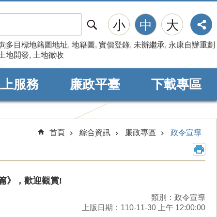
搜
小
中
大
尋
詢多目標地籍圖地址
地籍圖
實價登錄
未辦繼承
永康自辦重劃
土地開發
土地徵收
線上服務
廉政平臺
下載專區
首頁
綜合資訊
廉政專區
政令宣導
為篇》，歡迎觀賞!
類別：政令宣導
上版日期：110-11-30 上午 12:00:00