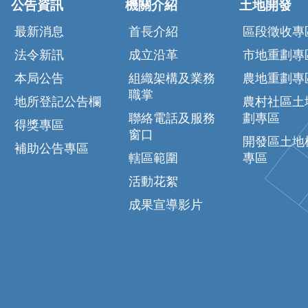
公告資訊
機關介紹
土地開發
最新消息
首長介紹
區段徵收專
法令新訊
成立沿革
市地重劃專
本局公告
組織架構及業務
農地重劃專
職掌
地所登記公告欄
農村社區土
聯絡電話及服務
劃專區
得獎專區
窗口
開發區土地
補助公告專區
轄區範圍
專區
活動花絮
成果宣導影片