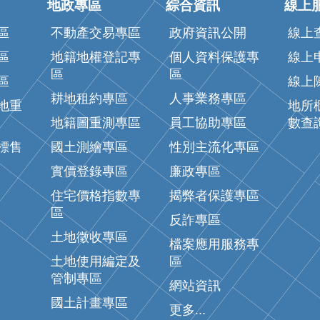
地政專區
綜合資訊
線上
區
不動產交易專區
政府資訊公開
線上
區
地籍地權登記專
個人資料保護專
線上
區
區
區
線上
耕地租約專區
人事業務專區
地重
地所
地籍圖重測專區
員工協助專區
數查
標售
國土測繪專區
性別主流化專區
實價登錄專區
廉政專區
住宅價格指數專
揭弊者保護專區
區
反詐專區
土地徵收專區
檔案應用服務專
土地使用編定及
區
管制專區
網站資訊
國土計畫專區
更多...