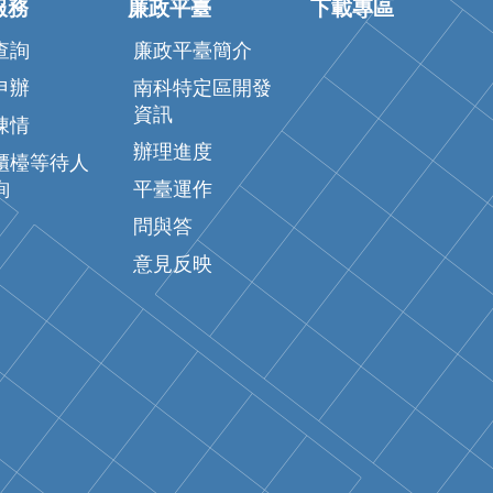
服務
廉政平臺
下載專區
查詢
廉政平臺簡介
申辦
南科特定區開發
資訊
陳情
辦理進度
櫃檯等待人
詢
平臺運作
問與答
意見反映