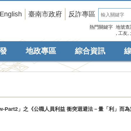
English
臺南市政府
反詐專區
熱門關鍵字
地號查
工友
發
地政專區
綜合資訊
Show-Part2」之《公職人員利益 衝突迴避法－量「利」而