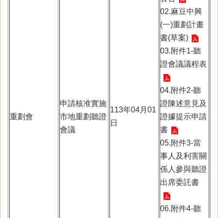
02.麻豆中興
(一)重劃計畫
書(草案)
03.附件1-聽
證會議議程表
04.附件2-聽
申請核准實施
證陳述意見及
113年04月01
重劃會
市地重劃聽證
證據提示申請
日
會議
書
05.附件3-當
事人及利害關
係人參與聽證
出席委託書
06.附件4-聽