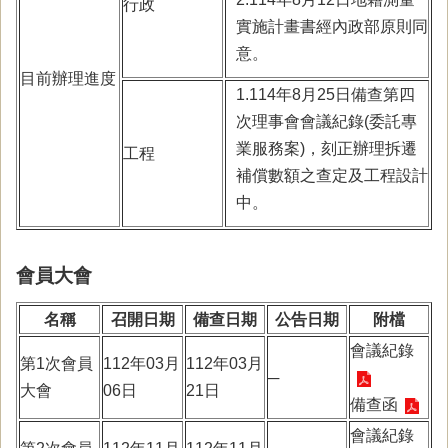
行政
實施計畫書經內政部原則同
意。
目前辦理進度
1.114年8月25日備查第四
次理事會會議紀錄(委託專
業服務案)，刻正辦理拆遷
工程
補償數額之查定及工程設計
中。
會員大會
名稱
召開日期
備查日期
公告日期
附檔
會議紀錄
第1次會員
112年03月
112年03月
─
大會
06日
21日
備查函
會議紀錄