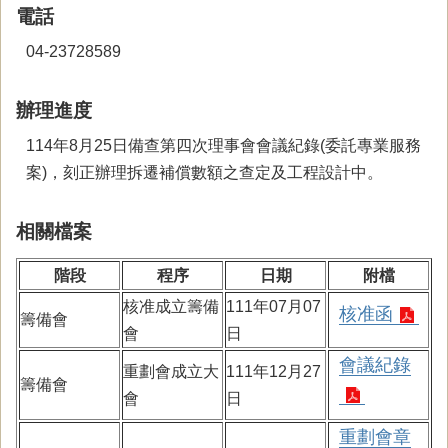
電話
04-23728589
辦理進度
114年8月25日備查第四次理事會會議紀錄(委託專業服務
案)，刻正辦理拆遷補償數額之查定及工程設計中。
相關檔案
階段
程序
日期
附檔
核准成立籌備
111年07月07
核准函
籌備會
會
日
會議紀錄
重劃會成立大
111年12月27
籌備會
會
日
重劃會章