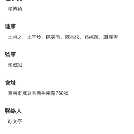
賴博禎
理事
王貞之、王幸玲、陳美智、陳福松、蔡純耀、謝麗雪
監事
賴威誠
會址
臺南市麻豆區新生南路768號
聯絡人
彭文亭