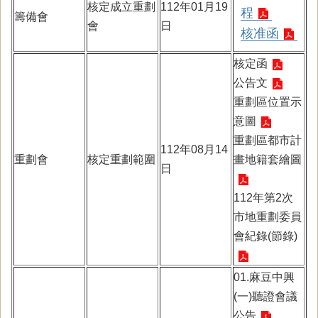
核定成立重劃
112年01月19
程
籌備會
會
日
核准函
核定函
公告文
重劃區位置示
意圖
重劃區都市計
112年08月14
重劃會
核定重劃範圍
畫地籍套繪圖
日
112年第2次
市地重劃委員
會紀錄(節錄)
01.麻豆中興
(一)聽證會議
公告