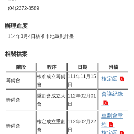
(04)2372-8589
辦理進度
114年3月4日核准市地重劃計畫
相關檔案
階段
程序
日期
附檔
核准成立籌備
111年11月15
核定函
籌備會
會
日
會議紀錄
重劃會成立大
112年02月01
籌備會
會
日
重劃會章
核定成立重劃
112年02月22
程
籌備會
會
日
核定函