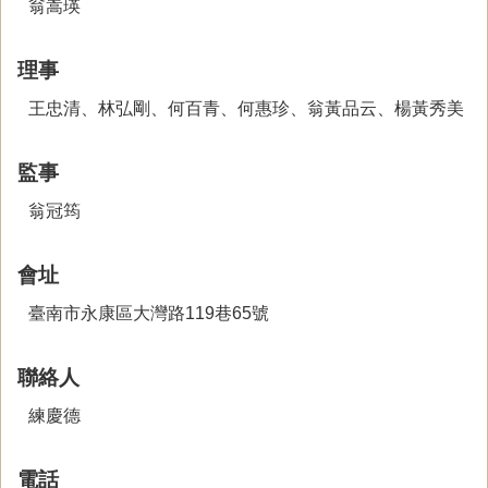
翁嵩瑛
理事
王忠清、林弘剛、何百青、何惠珍、翁黃品云、楊黃秀美
監事
翁冠筠
會址
臺南市永康區大灣路119巷65號
聯絡人
練慶德
電話