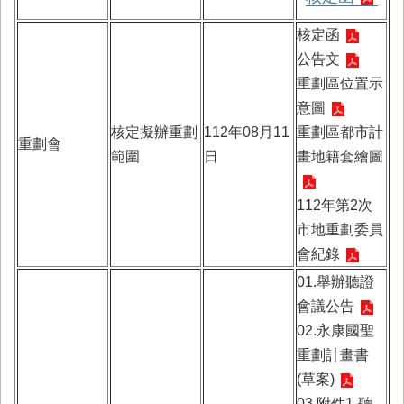
核定函
公告文
重劃區位置示
意圖
核定擬辦重劃
112年08月11
重劃區都市計
重劃會
範圍
日
畫地籍套繪圖
112年第2次
市地重劃委員
會紀錄
01.舉辦聽證
會議公告
02.永康國聖
重劃計畫書
(草案)
03.附件1-聽