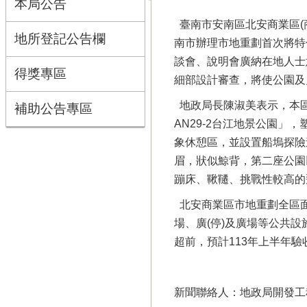
本局公告
臺南市安南區北安商業區(商6
地所登記公告欄
南市辦理市地重劃首次將特色
談會、說明會廣納在地人士
得獎專區
細部設計審查，將使公園及
地政局長陳淑美表示，本區
補助公告專區
AN29-2台江地景公園」
象休憩區，並設置船塢探險
眉，狀似鯨背，第二座公園
蹦床、鞦韆、挑戰性較高的
北安商業區市地重劃全區面積
場、廣(停)及廣場等公共
超前，預計113年上半年驗
新聞聯絡人：地政局開發工程科