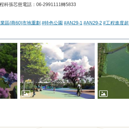
張芯慈電話：06-2991111轉5833
業區(商60)市地重劃
#特色公園
#AN29-1
#AN29-2
#工程進度超