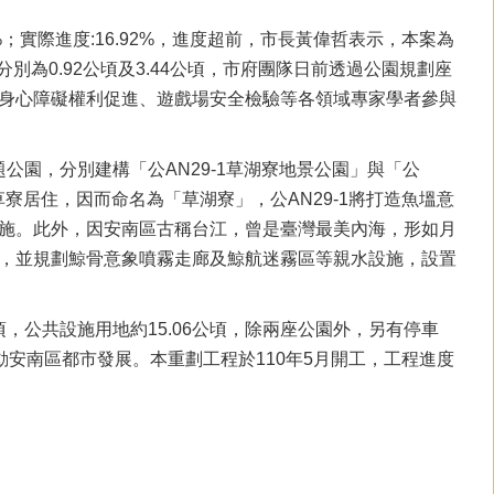
6%；實際進度:16.92%，進度超前，市長黃偉哲表示，本案為
分別為0.92公頃及3.44公頃，市府團隊日前透過公園規劃座
身心障礙權利促進、遊戲場安全檢驗等各領域專家學者參與
園，分別建構「公AN29-1草湖寮地景公園」與「公
寮居住，因而命名為「草湖寮」，公AN29-1將打造魚塭意
施。此外，因安南區古稱台江，曾是臺灣最美內海，形如月
，並規劃鯨骨意象噴霧走廊及鯨航迷霧區等親水設施，設置
頃，公共設施用地約15.06公頃，除兩座公園外，另有停車
安南區都市發展。本重劃工程於110年5月開工，工程進度