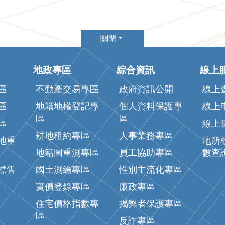
關閉
地政專區
綜合資訊
線上
區
不動產交易專區
政府資訊公開
線上
區
地籍地權登記專
個人資料保護專
線上
區
區
區
線上
耕地租約專區
人事業務專區
地重
地所
地籍圖重測專區
員工協助專區
數查
標售
國土測繪專區
性別主流化專區
實價登錄專區
廉政專區
住宅價格指數專
揭弊者保護專區
區
反詐專區