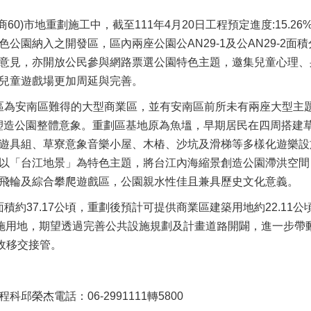
0)市地重劃施工中，截至111年4月20日工程預定進度:15.2
公園納入之開發區，區內兩座公園公AN29-1及公AN29-2面積
意見，亦開放公民參與網路票選公園特色主題，邀集兒童心理、
兒童遊戲場更加周延與完善。
為安南區難得的大型商業區，並有安南區前所未有兩座大型主題公
，塑造公園整體意象。重劃區基地原為魚塭，早期居民在四周搭建草
遊具組、草寮意象音樂小屋、木樁、沙坑及滑梯等多樣化遊樂設
以「台江地景」為特色主題，將台江內海縮景創造公園滯洪空間
飛輪及綜合攀爬遊戲區，公園親水性佳且兼具歷史文化意義。
約37.17公頃，重劃後預計可提供商業區建築用地約22.11公
設施用地，期望透過完善公共設施規劃及計畫道路開闢，進一步帶動
收移交接管。
邱榮杰電話：06-2991111轉5800