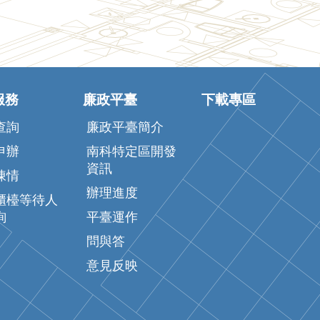
服務
廉政平臺
下載專區
查詢
廉政平臺簡介
申辦
南科特定區開發
資訊
陳情
辦理進度
櫃檯等待人
詢
平臺運作
問與答
意見反映