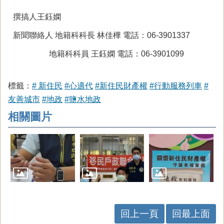
撰搞人王鈺嫻
新聞聯絡人 地籍科科長 林佳樺 電話：06-3901337
地籍科科員 王鈺嫻 電話：06-3901099
標籤：
# 新住民
#心適代
#新住民財產權
#行動服務列車
#
友善城市
#地政
#鹽水地政
相關圖片
回上一頁
回最上面