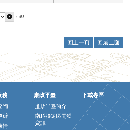
/
90
回上一頁
回最上面
服務
廉政平臺
下載專區
查詢
廉政平臺簡介
申辦
南科特定區開發
資訊
陳情