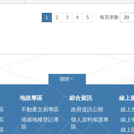
每頁筆數
1
2
3
4
5
關閉
地政專區
綜合資訊
線上
區
不動產交易專區
政府資訊公開
線上
區
地籍地權登記專
個人資料保護專
線上
區
區
區
線上