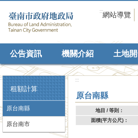
跳到主要內容區塊
:::
網站導覽
公告資訊
機關介紹
土地開
:::
:::
租額計算
原台南縣
原台南縣
地目 / 等則：
面積(平方公尺)：
原台南市