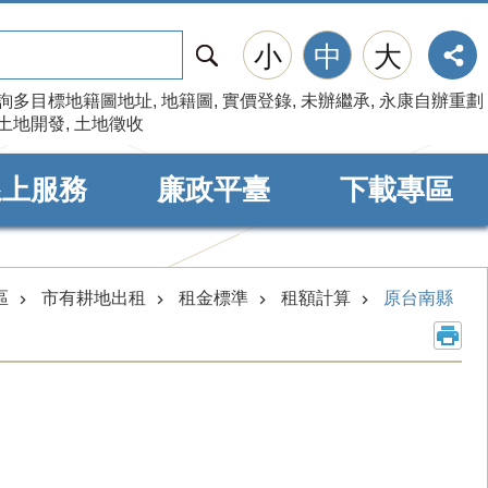
搜
小
中
大
尋
詢多目標地籍圖地址
地籍圖
實價登錄
未辦繼承
永康自辦重劃
土地開發
土地徵收
線上服務
廉政平臺
下載專區
區
市有耕地出租
租金標準
租額計算
原台南縣