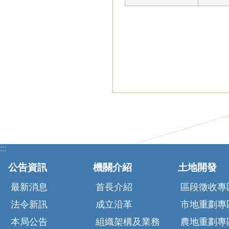
:::
公告資訊
機關介紹
土地開發
最新消息
首長介紹
區段徵收專
法令新訊
成立沿革
市地重劃專
本局公告
組織架構及業務
農地重劃專