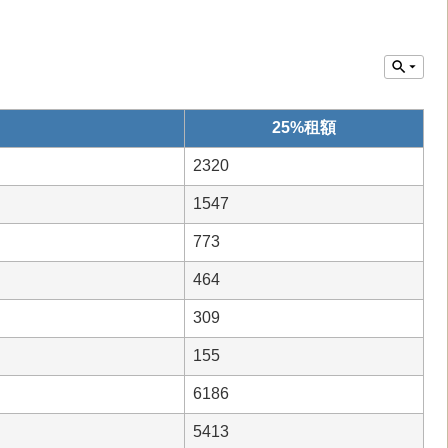
25%租額
2320
1547
773
464
309
155
6186
5413