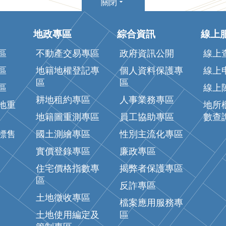
關閉
地政專區
綜合資訊
線上
區
不動產交易專區
政府資訊公開
線上
區
地籍地權登記專
個人資料保護專
線上
區
區
區
線上
耕地租約專區
人事業務專區
地重
地所
地籍圖重測專區
員工協助專區
數查
標售
國土測繪專區
性別主流化專區
實價登錄專區
廉政專區
住宅價格指數專
揭弊者保護專區
區
反詐專區
土地徵收專區
檔案應用服務專
土地使用編定及
區