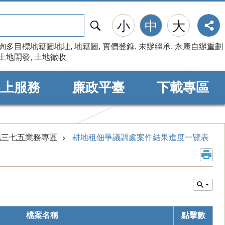
搜
小
中
大
尋
詢多目標地籍圖地址
地籍圖
實價登錄
未辦繼承
永康自辦重劃
土地開發
土地徵收
線上服務
廉政平臺
下載專區
地三七五業務專區
耕地租佃爭議調處案件結果進度一覽表
檔案名稱
點擊數