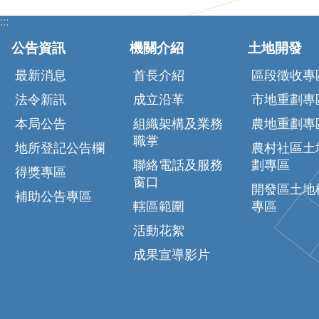
:::
公告資訊
機關介紹
土地開發
最新消息
首長介紹
區段徵收專
法令新訊
成立沿革
市地重劃專
本局公告
組織架構及業務
農地重劃專
職掌
地所登記公告欄
農村社區土
聯絡電話及服務
劃專區
得獎專區
窗口
開發區土地
補助公告專區
轄區範圍
專區
活動花絮
成果宣導影片