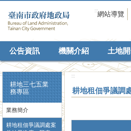
跳到主要內容區塊
:::
網站導覽
公告資訊
機關介紹
土地開
:::
:::
耕地三七五業
耕地租佃爭議調
務專區
業務簡介
耕地租佃爭議調處案