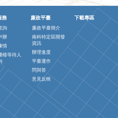
服務
廉政平臺
下載專區
查詢
廉政平臺簡介
申辦
南科特定區開發
資訊
陳情
辦理進度
櫃檯等待人
詢
平臺運作
問與答
意見反映