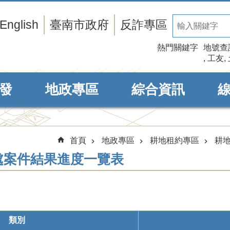
English
臺南市政府
反詐專區
熱門關鍵字
地號查
工友
發
地政專區
綜合資訊
首頁
地政專區
耕地租約專區
耕
處案件結果進度一覽表
類別