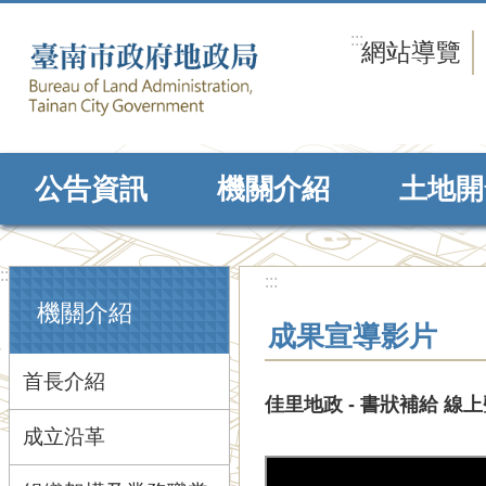
跳到主要內容區塊
:::
網站導覽
公告資訊
機關介紹
土地開
:::
:::
機關介紹
成果宣導影片
首長介紹
佳里地政 - 書狀補給 線
成立沿革