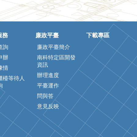
服務
廉政平臺
下載專區
查詢
廉政平臺簡介
申辦
南科特定區開發
資訊
陳情
辦理進度
櫃檯等待人
詢
平臺運作
問與答
意見反映