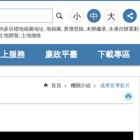
搜
小
中
大
尋
詢多目標地籍圖地址
地籍圖
實價登錄
未辦繼承
永康自辦重劃
土地開發
土地徵收
線上服務
廉政平臺
下載專區
首頁
機關介紹
成果宣導影片