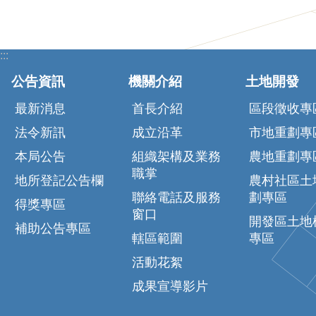
:::
公告資訊
機關介紹
土地開發
最新消息
首長介紹
區段徵收專
法令新訊
成立沿革
市地重劃專
本局公告
組織架構及業務
農地重劃專
職掌
地所登記公告欄
農村社區土
聯絡電話及服務
劃專區
得獎專區
窗口
開發區土地
補助公告專區
轄區範圍
專區
活動花絮
成果宣導影片