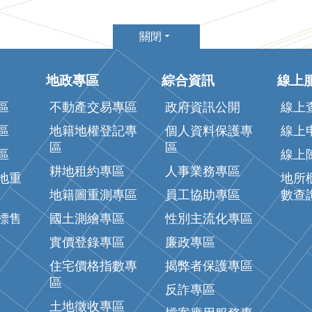
關閉
地政專區
綜合資訊
線上
區
不動產交易專區
政府資訊公開
線上
區
地籍地權登記專
個人資料保護專
線上
區
區
區
線上
耕地租約專區
人事業務專區
地重
地所
地籍圖重測專區
員工協助專區
數查
標售
國土測繪專區
性別主流化專區
實價登錄專區
廉政專區
住宅價格指數專
揭弊者保護專區
區
反詐專區
土地徵收專區