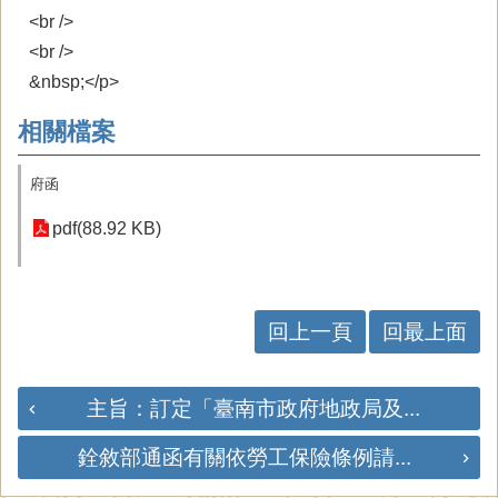
<br />
<br />
&nbsp;</p>
相關檔案
府函
pdf(88.92 KB)
回上一頁
回最上面
主旨：訂定「臺南市政府地政局及...
銓敘部通函有關依勞工保險條例請...