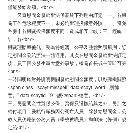
僅能發給差額。<br />
二、又查慰問金發給辦法係基於下列理由訂定：一、各機
關工作危險程度不一，未必均辦理投保意外險；二、避免
各縣市各機關投保額度不同，造成相互比較；三、經統
計，各<br />
機關理賠率偏低。爰為符經濟、公平及整體照護原則，訂
定慰問金發給辦法一體適用。其次在慰問金發給辦法訂定
後，員工因公發生重大意外事故，機關首長或主管即可第
<br />
一時間明確對外說明機關發給慰問金額度，以彰顯機關照
<span class="scayt-misspell" data-scayt_word="護德
意。" data-scaytid="9">護</span>德意。<br />
三、另慰問金性質係公保、勞保及退撫給與之外，另加之
給付項目，爰執行職務因公死亡人員，除發給慰問金，公
教人員仍應依公務人員（學校教職員）撫卹法（條例）規
定給<br />