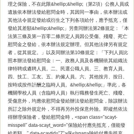
理之保險，不在此限&hellip;&hellip;（第2項）公務人員或
遺族依本辦法發給慰問金時，其因同一事由，依本辦法或
其他法令規定發給或衍生之下列各項給付，應予抵充，僅
發給其差額&hellip;&hellip;」另查同辦法第2條規定：「本
法第三條及第一百零二條所定人員因公受傷、殘廢、死亡
慰問金之發給，依本辦法規定辦理。但其他法律另有規定
者，從其規定。」以及同辦法第10條規定：「下列人員比
照本辦法發給慰問金：一、政務人員及各機關依其組織法
律特聘或遴聘人員。二、民選公職人員。三、教育人員。
四、技工、工友。五、約僱人員。六、其他按月、按日、
按時或按件計酬之臨時人員。&hellip;&hellip;」準此，各
機關學校人員（含臨時人員）執行職務發生死亡、殘廢、
受傷意外，均應依慰問金發給辦法發給慰問金，除該辦法
所訂之除外規定外，不得再另外投保意外險。即縱然依法
得辦理保險者，發給慰問金時，<span class="scayt-
misspell" data-scayt_word="保險給付應先抵充，僅能發
給差額。" data-scaytid="7">保</span>險給付應先抵充，