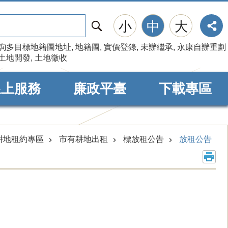
搜
小
中
大
尋
詢多目標地籍圖地址
地籍圖
實價登錄
未辦繼承
永康自辦重劃
土地開發
土地徵收
線上服務
廉政平臺
下載專區
耕地租約專區
市有耕地出租
標放租公告
放租公告