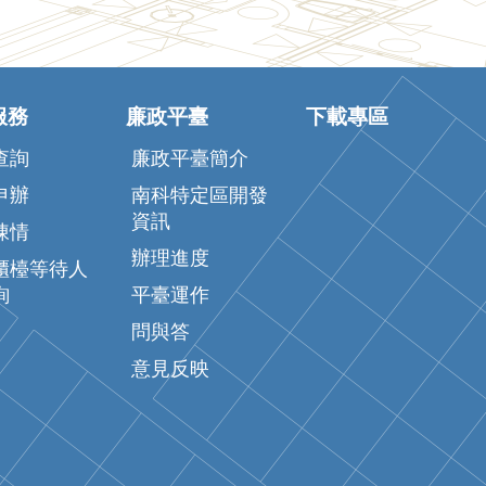
服務
廉政平臺
下載專區
查詢
廉政平臺簡介
申辦
南科特定區開發
資訊
陳情
辦理進度
櫃檯等待人
詢
平臺運作
問與答
意見反映