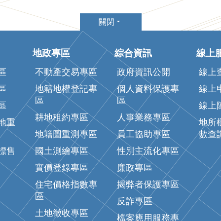
關閉
地政專區
綜合資訊
線上
區
不動產交易專區
政府資訊公開
線上
區
地籍地權登記專
個人資料保護專
線上
區
區
區
線上
耕地租約專區
人事業務專區
地重
地所
地籍圖重測專區
員工協助專區
數查
標售
國土測繪專區
性別主流化專區
實價登錄專區
廉政專區
住宅價格指數專
揭弊者保護專區
區
反詐專區
土地徵收專區
檔案應用服務專