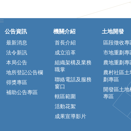
:::
公告資訊
機關介紹
土地開發
最新消息
首長介紹
區段徵收專
法令新訊
成立沿革
市地重劃專
本局公告
組織架構及業務
農地重劃專
職掌
地所登記公告欄
農村社區土
聯絡電話及服務
劃專區
得獎專區
窗口
開發區土地
補助公告專區
轄區範圍
專區
活動花絮
成果宣導影片