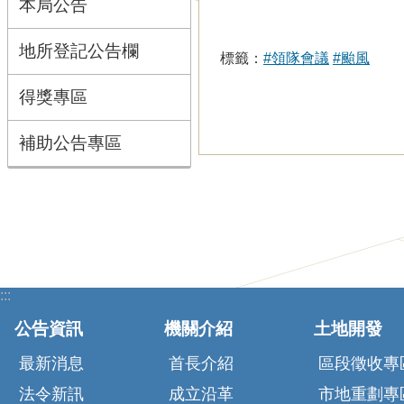
本局公告
地所登記公告欄
標籤：
#領隊會議
#颱風
得獎專區
補助公告專區
:::
公告資訊
機關介紹
土地開發
最新消息
首長介紹
區段徵收專
法令新訊
成立沿革
市地重劃專