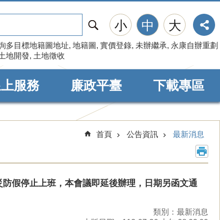
搜
小
中
大
尋
詢多目標地籍圖地址
地籍圖
實價登錄
未辦繼承
永康自辦重劃
土地開發
土地徵收
線上服務
廉政平臺
下載專區
首頁
公告資訊
最新消息
災防假停止上班，本會議即延後辦理，日期另函文通
類別：最新消息