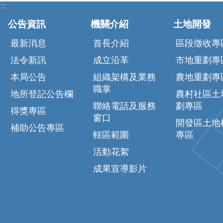
:::
公告資訊
機關介紹
土地開發
最新消息
首長介紹
區段徵收專
法令新訊
成立沿革
市地重劃專
本局公告
組織架構及業務
農地重劃專
職掌
地所登記公告欄
農村社區土
聯絡電話及服務
劃專區
得獎專區
窗口
開發區土地
補助公告專區
轄區範圍
專區
活動花絮
成果宣導影片