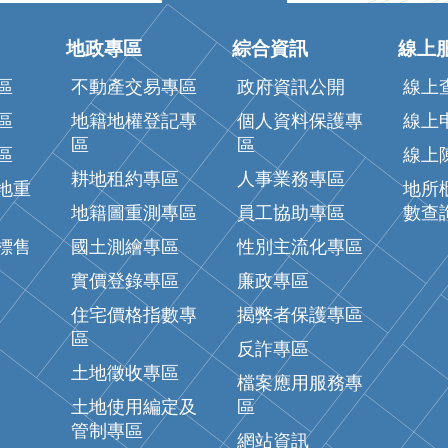
地政專區
綜合資訊
線上
區
不動產交易專區
政府資訊公開
線上
區
地籍地權登記專
個人資料保護專
線上
區
區
區
線上
耕地租約專區
人事業務專區
地重
地所
地籍圖重測專區
員工協助專區
數查
標售
國土測繪專區
性別主流化專區
實價登錄專區
廉政專區
住宅價格指數專
揭弊者保護專區
區
反詐專區
土地徵收專區
檔案應用服務專
土地使用編定及
區
管制專區
網站資訊