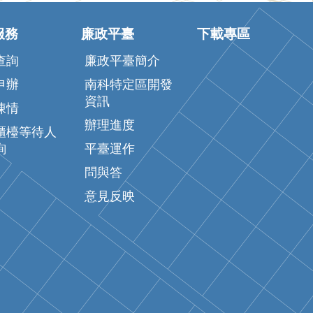
服務
廉政平臺
下載專區
查詢
廉政平臺簡介
申辦
南科特定區開發
資訊
陳情
辦理進度
櫃檯等待人
詢
平臺運作
問與答
意見反映