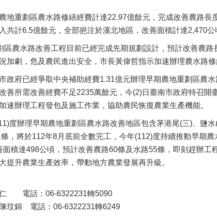
地重劃區農水路修繕經費計達22.97億餘元，完成改善農路長度
共計6.5億餘元，全部挹注於溪北地區，改善面積計達2,470
劃區農水路改善工程目前已經完成先期規劃設計，預計改善農路長度
況加劇，危及農民進出安全，市長黃偉哲指示加速辦理農水路修
市政府已經爭取中央補助經費1.31億元辦理早期農地重劃區農
改善所需改善經費不足2235萬餘元，今(2)日臺南市政府特召
加速辦理工程發包及施工作業，協助農民恢復農業生產機能。
11)度辦理早期農地重劃區農水路改善地區包含茅港尾(三)、鹽水(十
條，將於112年8月底前全數完工，今年(112)度持續推動早期農
改善面積達498公頃，預計改善農路60條及水路55條，即刻趕
大提升農業生產效率，帶動地方農業發展再升級。
電話：06-6322231轉5090
錦 電話：06-6322231轉6249