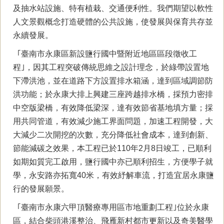
及抽水站設施、特有植栽、交通便利性。我們期望以軟性
人文景觀概念打造硬體的公共設施，使發展與保育共存並
永續發展。
｢臺南市永康區新設鹽行國中暨附近地區區段徵收工
程｣，因其工程突破傳統思維之設計理念，於綠帶設置地
下滯洪池，並在道路下方設置排水箱涵，達到區域調節防
洪功能；於永康大排上興建三座跨越排水橋，採預力密排
中空版梁橋，有效降低梁深，達有效節省基地填方量；採
用共同管道，有效減少施工界面問題，加速工程開發，大
大減少二次開挖的次數，充分降低社會成本，達到創新、
節能減碳之效果，本工程已於110年2月8日竣工，已順利
如期如質完工啟用，鹽行國中亦已順利招生，方便學子就
學，永安路亦拓寬40米，有效紓解車流，打造宜居永康鹽
行的發展願景。
｢臺南市永康六甲頂醫療專用區市地重劃工程｣位於永康
區，結合柴頭港溪整治、飛雁新村都市更新以及奇美醫學