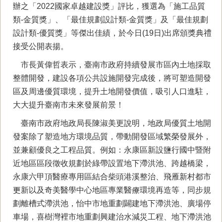
辦之「2022國家卓越建設獎」評比，獲選為「施工品質
類-金質獎」、「最佳規劃設計類-金質獎」及「最佳規劃
設計類-優質獎」等傑出佳績，於今日(19日)出席頒獎典禮
接受公開表揚。
市長黃偉哲表示，臺南市政府持續發展市區內土地採取
整體開發，建設各項公共設施開發完成後，將可塑造開發
區及周邊優質環境，提升土地開發價值，吸引人口進駐，
大大提升臺南市未來發展前景！
臺南市政府地政局長陳淑美更說明，地政局優質土地開
發案除了塑造地方環境品質，帶動開發區域繁榮發展外，
並兼顧優良之工程品質。例如：永康區新設鹽行國中暨附
近地區區段徵收規劃於綠帶設置地下滯洪池、跨越橋梁，
永康六甲頂醫療專用區結合柴頭港溪整治、飛雁新村都市
更新以及奇美醫學中心地區專業醫療環境再造等，同步規
劃離槽式滯洪池，怡中市地重劃闢建地下滯洪池、廣場停
車場，喜樹灣裡市地重劃興建治水減災工程、地下滯洪池