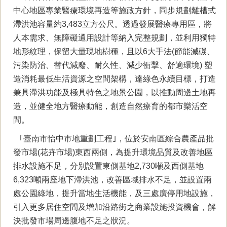
中心地區專業醫療環境再造等施政方針，同步規劃離槽式
滯洪池容量約3,483立方公尺。透過發展醫療專用區，將
人本需求、無障礙通用設計等納入完整規劃，並利用獨特
地形紋理，保留大量現地樹種，且以6大手法(節能減碳、
污染防治、替代減廢、耐久性、減少衝擊、舒適環境) 塑
造消耗最低生活資源之空間架構，達綠色永續目標，打造
兼具滯洪功能及極具特色之地景公園，以推動周邊土地再
造，並健全地方醫療動能，創造自然療育的都市樂活空
間。
｢臺南市怡中市地重劃工程｣，位於安南區綜合農產品批
發市場(花卉市場)東西兩側，為提升環境品質及改善地區
排水設施不足，分別設置東側基地2,730噸及西側基地
6,323噸兩座地下滯洪池，改善區域排水不足，並設置兩
處公園綠地，提升當地生活機能，及三處廣停用地設施，
引入更多居住空間及增加沿路街之商業設施投資機會，解
決批發市場周邊腹地不足之狀況。