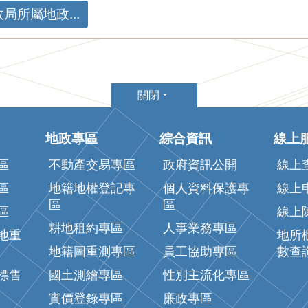
所屬地政...
關閉
地政專區
綜合資訊
線上
區
不動產交易專區
政府資訊公開
線上
區
地籍地權登記專
個人資料保護專
線上
區
區
區
線上
耕地租約專區
人事業務專區
地重
地所
地籍圖重測專區
員工協助專區
數查
標售
國土測繪專區
性別主流化專區
實價登錄專區
廉政專區