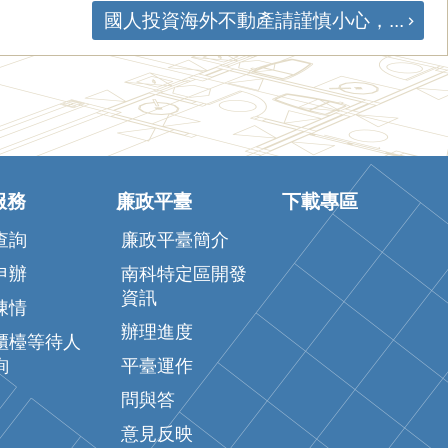
國人投資海外不動產請謹慎小心，...
服務
廉政平臺
下載專區
查詢
廉政平臺簡介
申辦
南科特定區開發
資訊
陳情
辦理進度
櫃檯等待人
詢
平臺運作
問與答
意見反映