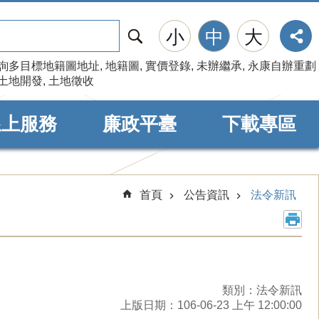
搜
小
中
大
尋
詢多目標地籍圖地址
地籍圖
實價登錄
未辦繼承
永康自辦重劃
土地開發
土地徵收
線上服務
廉政平臺
下載專區
首頁
公告資訊
法令新訊
類別：法令新訊
上版日期：106-06-23 上午 12:00:00