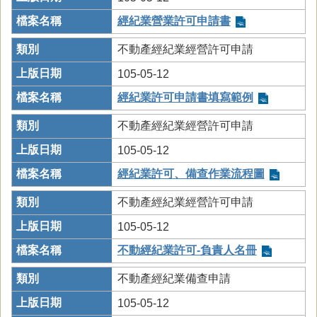
經紀業營業許可申請書
不動產經紀業經營許可申請
105-05-12
經紀業許可申請書填寫範例
不動產經紀業經營許可申請
105-05-12
經紀業許可、備查作業流程圖
不動產經紀業經營許可申請
105-05-12
不動經紀業許可-負責人名冊
不動產經紀業備查申請
105-05-12