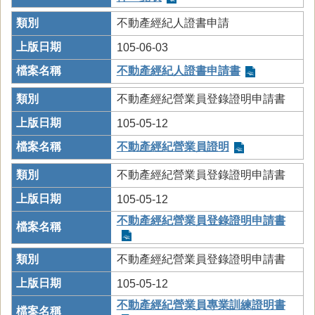
不動產經紀人證書申請
105-06-03
不動產經紀人證書申請書
不動產經紀營業員登錄證明申請書
105-05-12
不動產經紀營業員證明
不動產經紀營業員登錄證明申請書
105-05-12
不動產經紀營業員登錄證明申請書
不動產經紀營業員登錄證明申請書
105-05-12
不動產經紀營業員專業訓練證明書