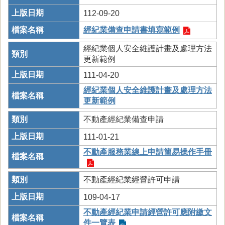
112-09-20
經紀業備查申請書填寫範例
經紀業個人安全維護計畫及處理方法
更新範例
111-04-20
經紀業個人安全維護計畫及處理方法
更新範例
不動產經紀業備查申請
111-01-21
不動產服務業線上申請簡易操作手冊
不動產經紀業經營許可申請
109-04-17
不動產經紀業申請經營許可應附繳文
件一覽表