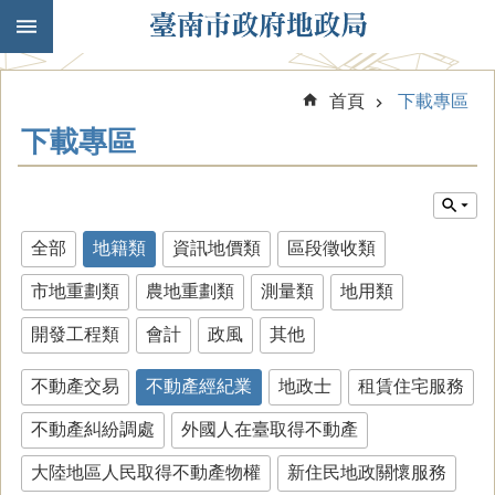
跳到主要內容區塊
首頁
下載專區
下載專區
全部
地籍類
資訊地價類
區段徵收類
市地重劃類
農地重劃類
測量類
地用類
開發工程類
會計
政風
其他
不動產交易
不動產經紀業
地政士
租賃住宅服務
不動產糾紛調處
外國人在臺取得不動產
大陸地區人民取得不動產物權
新住民地政關懷服務