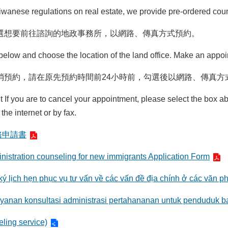
iwanese regulations on real estate, we provide pre-ordered couns
選想要前往諮詢的地政事務所，以網路、傳真方式預約。
m below and choose the location of the land office. Make an appoin
消預約，請在原先預約時間前24小時前，勾選後以網路、傳真方
If you are to cancel your appointment, please select the box ab
the internet or by fax.
務申請書
inistration counseling for new immigrants Application Form
ý lịch hẹn phục vụ tư vấn về các vấn đề địa chính ở các văn 
layanan konsultasi administrasi pertahananan untuk penduduk b
ing service)