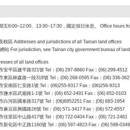
2:00、13:30~17:30，國定假日休息。 Office hours from Monday
sses and jurisdictions of all Tainan land offices
risdiction, see Tainan city government bureau of land a
 of all land offices
平路321號 Tel：(06) 297-8860 Fax：(06) 299-4512
森路一段318號 Tel：(06) 268-0595 Fax：(06) 336-3
安路1號 Tel：(06)255-9317 Fax：(06)256-9313
廟路1-1號 Tel：(06) 652-2491 Fax：(06) 652-0103
泰路317號 Tel：(06)6852251 Fax：(06) 683-1954
國路26號 Tel：(06) 571-3417 Fax：(06) 572-6557
山路417號 Tel：(06) 722-0404 Fax：(06) 721-2481
正路1160號 Tel：(06) 597-4823 Fax：(06) 598-0349