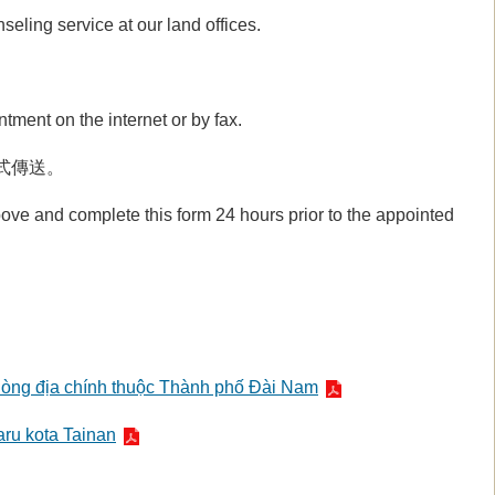
eling service at our land offices.
tment on the internet or by fax.
式傳送。
ove and complete this form 24 hours prior to the appointed
phòng địa chính thuộc Thành phố Đài Nam
aru kota Tainan