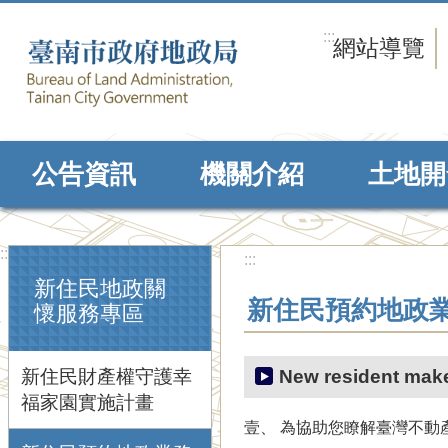
跳到主要內容區塊
:::
網站導覽
公告資訊
機關介紹
土地開
:::
:::
新住民地政關
新住民預約地政
懷服務專區
新住民財產權守護幸
New resident make
福家園實施計畫
壹、 為協助您瞭解臺灣不動