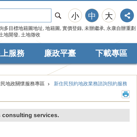
搜
小
中
大
尋
詢多目標地籍圖地址
地籍圖
實價登錄
未辦繼承
永康自辦重劃
土地開發
土地徵收
線上服務
廉政平臺
下載專區
住民地政關懷服務專區
新住民預約地政業務諮詢預約服務
 consulting services.