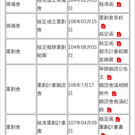
核准成立籌備
104年02月03
籌備會
核准函
會
日
重劃會章程
核定成立重劃
106年03月15
籌備會
會
日
核定函
核定函
核定擬辦重劃
104年08月03
重劃會
都市計畫範圍
範圍
日
套繪圖
舉辦聽證公告
文
重劃計畫聽證
106年7月17
聽證會議相關
重劃會
會
日
附件
聽證會會議紀
錄
核定函
核准重劃計畫
107年04月09
重劃會
重劃計畫書
書
日