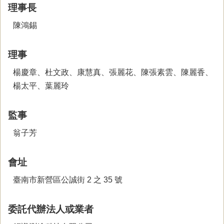
理事長
陳鴻錫
理事
楊慶章、杜文政、康慧真、張麗花、陳張素雲、陳麗香、
楊太平、葉麗玲
監事
翁子芳
會址
臺南市新營區公誠街 2 之 35 號
委託代辦法人或業者