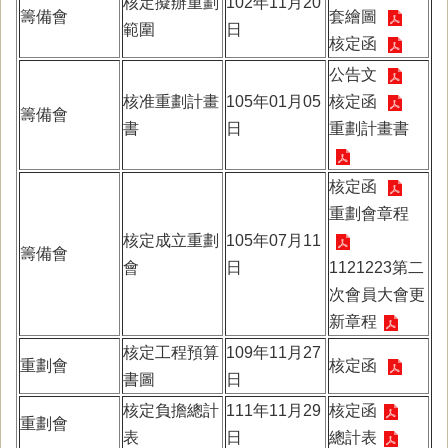
核定擬辦重劃
102年11月20
籌備會
套繪圖
範圍
日
核定函
公告文
核准重劃計畫
105年01月05
核定函
籌備會
書
日
重劃計畫書
核定函
重劃會章程
核定成立重劃
105年07月11
籌備會
會
日
1121223第二
次會員大會更
新章程
核定工程預算
109年11月27
重劃會
核定函
書圖
日
核定負擔總計
111年11月29
核定函
重劃會
表
日
總計表