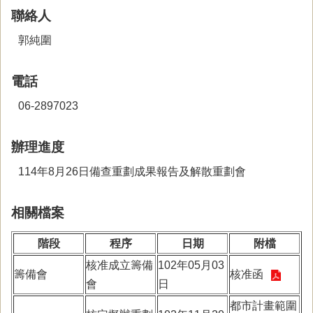
聯絡人
郭純圍
電話
06-2897023
辦理進度
114年8月26日備查重劃成果報告及解散重劃會
相關檔案
階段
程序
日期
附檔
核准成立籌備
102年05月03
籌備會
核准函
會
日
都市計畫範圍