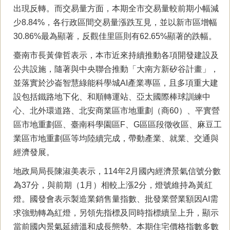
出現反轉。而交易量方面，本期全市交易量較前期小幅減
少8.84%，各行政區間交易量漲跌互見，並以新市區增幅
30.86%最為顯著，反觀佳里區則有62.65%顯著的跌幅。
臺南市長黃偉哲表示，本市近來持續推動各項開發建設及
公共設施，隨著與中央聯合推動「大南方新矽谷計畫」，
並落實於沙崙智慧綠能科學城AI產業專區，且多項重大建
設包括鐵路地下化、和順轉運站、亞太國際棒球訓練中
心、北外環道路、北安商業區市地重劃（商60）、平實營
區市地重劃區、臺南科學園區F、G區區段徵收區、麻豆工
業區市地重劃區等均陸續完成，帶動產業、就業、交通與
經濟發展。
地政局局長陳淑美表示，114年2月國內經濟景氣信號分數
為37分，與前期（1月）相較上漲2分，燈號維持為黃紅
燈。國發會表示製造業銷售量指數、批發業營業額因AI需
求強勁轉為紅燈，另領先指標及同時指標續呈上升，顯示
當前國內景氣延續溫和成長態勢。本期住宅價格指數多數