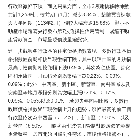
行政區微幅下跌，而交易量方面，全市2月建物移轉棟數
共計1,258棟，較前期（1月）減少8.84%，整體買賣棟數
與去年同期（113年2月）相較大幅衰退15.68%，顯示不
動產市場隨著央行發布第7波選擇性信用管制，緊縮不動
產貸款資金，市場呈現價跌量縮態勢。
進一步觀察各行政區的住宅價格指數表現，多數行政區價
格指數較前期相較呈現微幅下跌，其中以歸仁區的月跌幅
最高，較前期相較微幅下跌0.49%，其次為仁德區、善化
區和永康區，月跌幅分別為微幅下跌0.22%、0.09%、
0.09%；此外，中西區、新市區、新營區、南科區域以及
安南區等地月漲幅分別為微幅上漲0.21%、0.17%、
0.09%、0.05%以及0.01%。若與去年同期比較，多數行
政區價格指數皆呈現微幅上升的趨勢，漲幅最高的前三個
行政區依次為中西區（7.12%）、新市區（7.00%）以及
新營區（6.50%）。隨著第七波信用管制對於房價的影響
逐漸發酵，房市開始回歸剛性需求，市場價格漲勢不再，