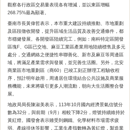
觀察各行政區交易量表現各有增減，並以東區增幅
268.75%最為顯著。
臺南市長黃偉哲表示，本市重大建設持續推動、市地重劃
及區段徵收開發，提升區域生活品質及改善交通條件，都
市穩健發展。各開發區陸續完工，例如：南科特定區開發
區塊F、G區已交地、麻豆工業區產業用地陸續標售及多元
處分，交通網絡之便捷性串聯善化、新市及麻豆等周邊區
域，將滿足產業需求與發展，並完善生活圈。另外，北安
商業區市地重劃區（商60）已竣工刻正辦理工程驗收程
序，預計明年啟用，周邊居住環境結合公共設施及商業服
務機能，未來將吸引更多人潮流動，朝向大生活圈整合發
展。
地政局局長陳淑美表示，113年10月國內經濟景氣信號分
數為32分，與前期（9月）相較下降2分，燈號持續維持於
黃紅燈。國發會表示雖受到鋼鐵、化學材料市場需求疲
弱、產線排休等影響，工業生產指數轉為黃紅燈，製造業