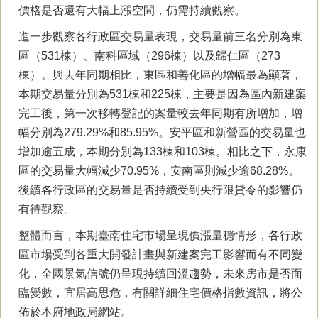
價格是否還有大幅上漲空間，仍需持續觀察。
進一步觀察各行政區交易量表現，交易量前三名分別為東
區（531棟）、南科區域（296棟）以及歸仁區（273
棟）。與去年同期相比，東區和善化區的增幅最為顯著，
本期交易量分別為531棟和225棟，主要是因為區內新建案
完工後，第一次移轉登記的案量較去年同期有所增加，增
幅分別為279.29%和85.95%。安平區和新營區的交易量也
增加逾五成，本期分別為133棟和103棟。相比之下，永康
區的交易量大幅減少70.95%，安南區則減少逾68.28%。
後續各行政區的交易量是否持續受到央行限貸令的影響仍
有待觀察。
整體而言，本期臺南住宅市場呈現價漲量穩情形，各行政
區市場受到各重大開發計畫與新建案完工影響而有不同變
化，全國景氣信號仍呈現持續回溫趨勢，未來房市是否面
臨變數，宜居高思危，有關詳細住宅價格指數資訊，將公
佈於本府地政局網站。