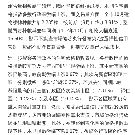
銷售量指數轉呈綠燈，國內景氣仍維持成長。本期住宅價
格指數多數行政區微幅上漲。而交易量方面，全市10月建
物移轉棟數共計2,285棟，較前期（9月）增加3.91%，整
體買賣棟數與去年同期（112年10月）相較大幅衰退
15.50%，顯示不動產市場隨著央行發布第7波選擇性信用
管制，緊縮不動產貸款資金，近期交易量已大幅減少。
進一步觀察各行政區的住宅價格指數表現，各行政區的價
格指數較前期及去年同期均呈現微幅上漲。其中新市區的
漲幅最高，較前期微幅上漲0.67%；其次為新營區和歸仁
區，分別微幅上漲0.43%和0.37%。若與去年同期比較，
漲幅最高的前三個行政區依次為新市區（12.31%）、歸仁
區（11.22%）以及南區（10.42%），顯示各區域間仍有
重大開發計畫加持。然而，隨著第七波信用管制對於房價
逐漸發酵，房市開始回歸剛性需求支撐，市場價格漲勢放
緩並呈現回穩狀態。此外，亦觀察到善化區的價格指數出
現下跌，本期指數微幅下跌0.07%，後續各行政區的住宅