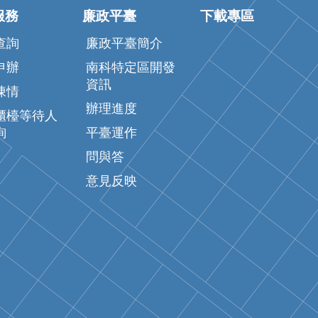
服務
廉政平臺
下載專區
查詢
廉政平臺簡介
申辦
南科特定區開發
資訊
陳情
辦理進度
櫃檯等待人
詢
平臺運作
問與答
意見反映