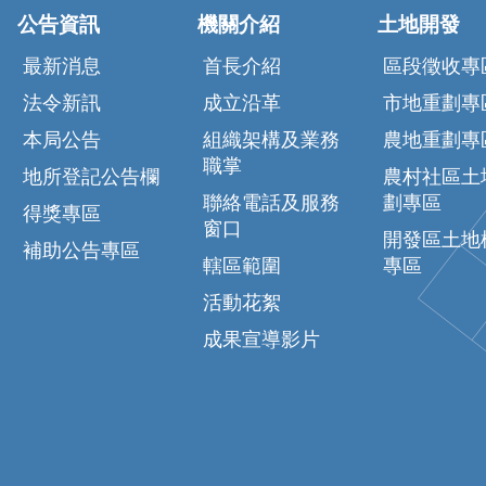
公告資訊
機關介紹
土地開發
最新消息
首長介紹
區段徵收專
法令新訊
成立沿革
市地重劃專
本局公告
組織架構及業務
農地重劃專
職掌
地所登記公告欄
農村社區土
聯絡電話及服務
劃專區
得獎專區
窗口
開發區土地
補助公告專區
轄區範圍
專區
活動花絮
成果宣導影片