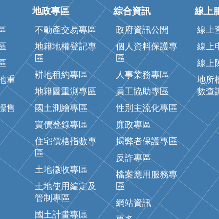
地政專區
綜合資訊
線上
區
不動產交易專區
政府資訊公開
線上
區
地籍地權登記專
個人資料保護專
線上
區
區
區
線上
耕地租約專區
人事業務專區
地重
地所
地籍圖重測專區
員工協助專區
數查
標售
國土測繪專區
性別主流化專區
實價登錄專區
廉政專區
住宅價格指數專
揭弊者保護專區
區
反詐專區
土地徵收專區
檔案應用服務專
土地使用編定及
區
管制專區
網站資訊
國土計畫專區