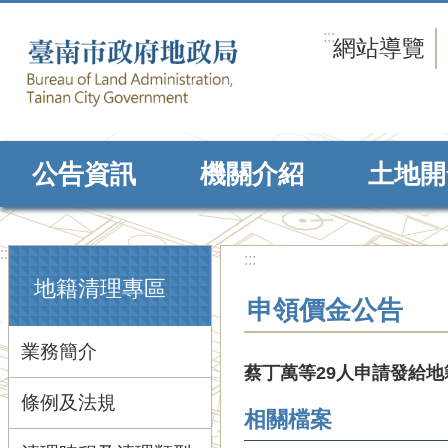
跳到主要內容區塊
:::
網站導覽
公告資訊
機關介紹
土地開
:::
:::
地籍清理專區
申領價金公告
業務簡介
蔡丁萬等29人申請發給
條例及法規
相關檔案