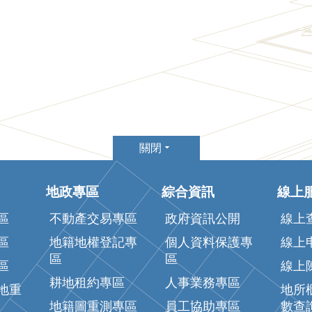
關閉
地政專區
綜合資訊
線上
區
不動產交易專區
政府資訊公開
線上
區
地籍地權登記專
個人資料保護專
線上
區
區
區
線上
耕地租約專區
人事業務專區
地重
地所
地籍圖重測專區
員工協助專區
數查