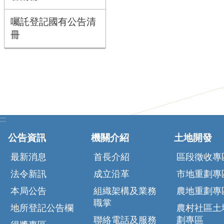
囑託登記國有公告清
冊
:::
公告資訊
機關介紹
土地開發
最新消息
首長介紹
區段徵收專
法令新訊
成立沿革
市地重劃專
本局公告
組織架構及業務
農地重劃專
職掌
地所登記公告欄
農村社區土
聯絡電話及服務
劃專區