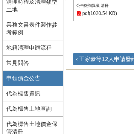
清理時程及清理類型
公告徵詢異議 清冊
土地
pdf(1020.54 KB)
業務文書表件製作參
考範例
地籍清理申辦流程
王家豪等12人申請發給
常見問答
申領價金公告
代為標售資訊
代為標售土地查詢
代為標售土地價金保
管清冊