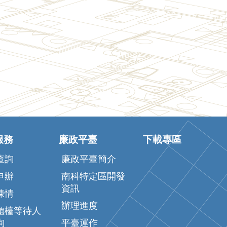
服務
廉政平臺
下載專區
查詢
廉政平臺簡介
申辦
南科特定區開發
資訊
陳情
辦理進度
櫃檯等待人
詢
平臺運作