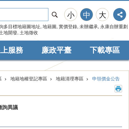
搜
小
中
大
尋
詢多目標地籍圖地址
地籍圖
實價登錄
未辦繼承
永康自辦重劃
土地開發
土地徵收
線上服務
廉政平臺
下載專區
區
地籍地權登記專區
地籍清理專區
申領價金公告
徵詢異議