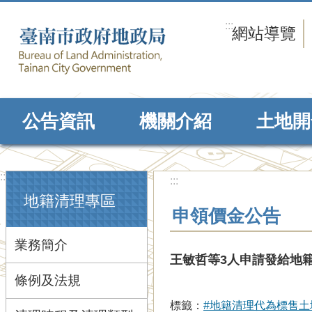
跳到主要內容區塊
:::
網站導覽
公告資訊
機關介紹
土地開
:::
:::
地籍清理專區
申領價金公告
業務簡介
王敏哲等3人申請發給地
條例及法規
標籤：
#地籍清理代為標售土