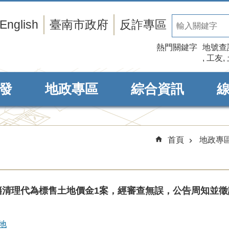
English
臺南市政府
反詐專區
熱門關鍵字
地號查
工友
發
地政專區
綜合資訊
首頁
地政專
籍清理代為標售土地價金1案，經審查無誤，公告周知並徵
地