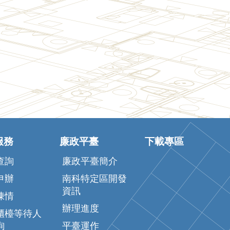
服務
廉政平臺
下載專區
查詢
廉政平臺簡介
申辦
南科特定區開發
資訊
陳情
辦理進度
櫃檯等待人
詢
平臺運作