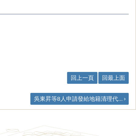
回上一頁
回最上面
吳東昇等8人申請發給地籍清理代...