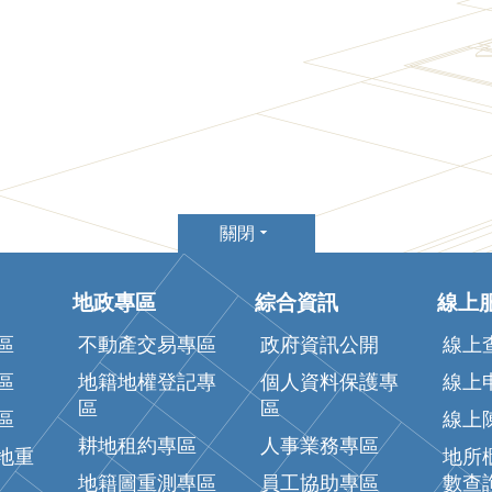
關閉
地政專區
綜合資訊
線上
區
不動產交易專區
政府資訊公開
線上
區
地籍地權登記專
個人資料保護專
線上
區
區
區
線上
耕地租約專區
人事業務專區
地重
地所
地籍圖重測專區
員工協助專區
數查