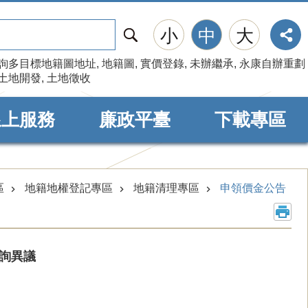
搜
小
中
大
尋
詢多目標地籍圖地址
地籍圖
實價登錄
未辦繼承
永康自辦重劃
土地開發
土地徵收
線上服務
廉政平臺
下載專區
區
地籍地權登記專區
地籍清理專區
申領價金公告
詢異議