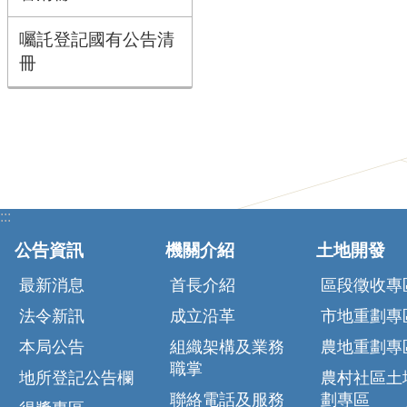
囑託登記國有公告清
冊
:::
公告資訊
機關介紹
土地開發
最新消息
首長介紹
區段徵收專
法令新訊
成立沿革
市地重劃專
本局公告
組織架構及業務
農地重劃專
職掌
地所登記公告欄
農村社區土
聯絡電話及服務
劃專區