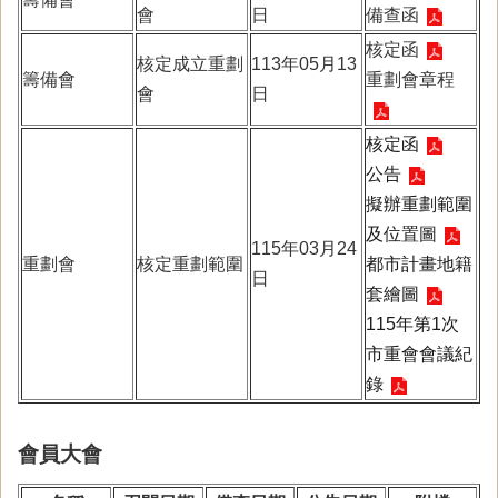
會
日
備查函
核定函
核定成立重劃
113年05月13
籌備會
重劃會章程
會
日
核定函
公告
擬辦重劃範圍
及位置圖
115年03月24
重劃會
核定重劃範圍
都市計畫地籍
日
套繪圖
115年第1次
市重會會議紀
錄
會員大會