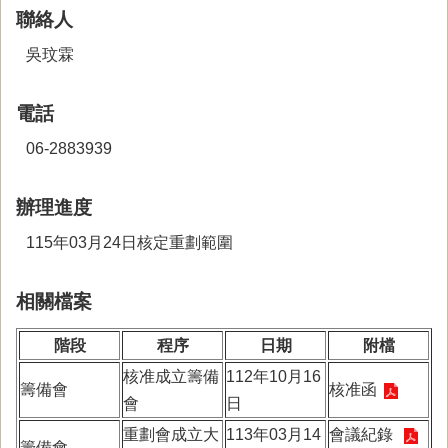
聯絡人
吳玟霖
電話
06-2883939
辦理進度
115年03月24日核定重劃範圍
相關檔案
階段
程序
日期
附檔
核准成立籌備
112年10月16
籌備會
核准函
會
日
重劃會成立大
113年03月14
會議紀錄
籌備會