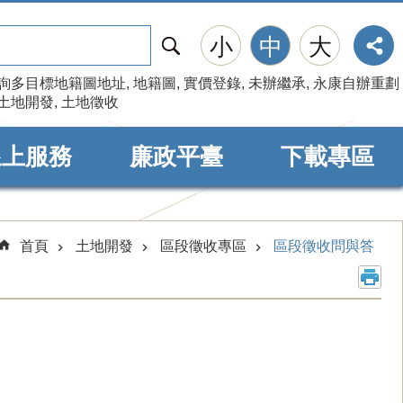
搜
小
中
大
尋
詢多目標地籍圖地址
地籍圖
實價登錄
未辦繼承
永康自辦重劃
土地開發
土地徵收
線上服務
廉政平臺
下載專區
首頁
土地開發
區段徵收專區
區段徵收問與答