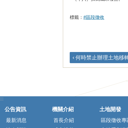
標籤：
#區段徵收
何時禁止辦理土地移轉？
:::
公告資訊
機關介紹
土地開發
最新消息
首長介紹
區段徵收專