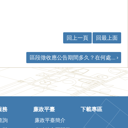
回上一頁
回最上面
區段徵收應公告期間多久？在何處...
服務
廉政平臺
下載專區
查詢
廉政平臺簡介