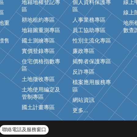
區
地籍地權登記專
個人資料保護專
線上
區
區
區
線上
耕地租約專區
人事業務專區
地重
地所
地籍圖重測專區
員工協助專區
數查
標售
國土測繪專區
性別主流化專區
實價登錄專區
廉政專區
住宅價格指數專
揭弊者保護專區
區
反詐專區
土地徵收專區
檔案應用服務專
土地使用編定及
區
管制專區
網站資訊
國土計畫專區
更多...
聯絡電話及服務窗口