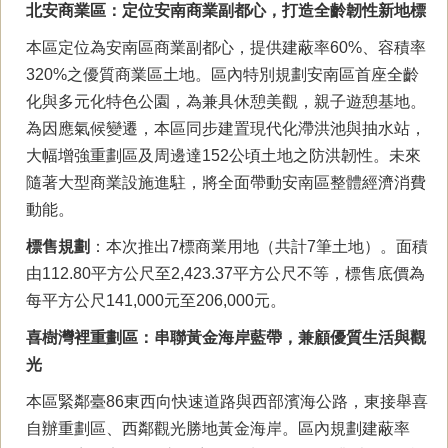
北安商業區：定位安南商業副都心，打造全齡韌性新地標
本區定位為安南區商業副都心，提供建蔽率60%、容積率
320%之優質商業區土地。區內特別規劃安南區首座全齡
化與多元化特色公園，為兼具休憩美觀，親子遊憩基地。
為因應氣候變遷，本區同步建置現代化滯洪池與抽水站，
大幅增強重劃區及周邊達152公頃土地之防洪韌性。未來
隨著大型商業設施進駐，將全面帶動安南區整體經濟消費
動能。
標售規劃
：本次推出7標商業用地（共計7筆土地）。面積
由112.80平方公尺至2,423.37平方公尺不等，標售底價為
每平方公尺141,000元至206,000元。
喜樹灣裡重劃區：串聯黃金海岸藍帶，兼顧優質生活與觀
光
本區緊鄰臺86東西向快速道路與西部濱海公路，東接舉喜
自辦重劃區、西鄰觀光勝地黃金海岸。區內規劃建蔽率