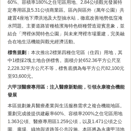
60%、容積率180%之住宅區用地、2.84公頃觀光發展特
定專用區及5.31公頃商業區。區內與區外（萬年公園）共
建置4座地下滯洪池及大型抽水站，徹底改善地勢低窪淹
水問題。主要道路皆種植濱海特色樹種營造迎賓意象，並
結合「灣裡休閒特色公園」與未來灣裡市場重建，完美融
合在地生活機能與觀光經濟活動。
標售規劃
：本次推出2標第四種住宅區（住四）用地，其
中1標採2塊土地合併標售。面積介於652.36平方公尺至
2,228.32平方公尺不等，標售底價為每平方公尺82,100元
至93,600元。
六甲頂醫療專用區：注入醫療新動能，引領永康複合機能
發展
本區規劃兼具醫療產業與生活服務需求之複合機能地區。
重劃完成後提供建蔽率60%、容積率200%之住宅區用地
1.363公頃、醫療專用區1.259公頃，以及1.471公頃之公
園、廣場、綠地與道路等公共設施。本區將為永康甲頂地