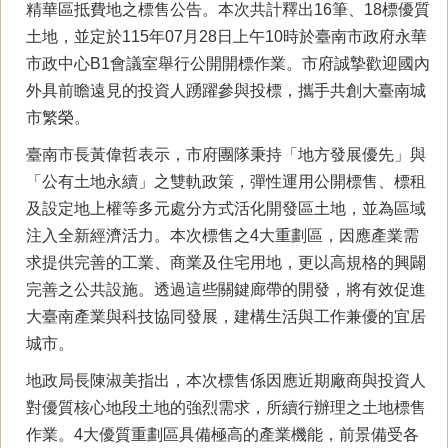
精華區抵費地之標售公告。本次共計釋出16筆、18標優質
土地，並定於115年07月28日上午10時於臺南市政府永華
市政中心B1會議室舉行公開開標作業。市府誠摯歡迎國內
外具前瞻遠見的投資人踴躍參與投標，攜手共創大臺南城
市繁榮。
臺南市長黃偉哲表示，市府團隊秉持「地方發展優先」與
「公有土地永續」之雙軌政策，彈性運用公開標售、標租
及設定地上權等多元處分方式活化開發區土地，並為區域
注入全新經濟活力。本次標售之4大重劃區，因應產業需
求提供完善的工業、商業及住宅用地，更以高規格的興闢
完善之公共設施。透過這些關鍵廊帶的開發，將有效促進
大臺南產業與科技協同發展，建構生活與工作兼優的宜居
城市。
地政局長陳淑美指出，本次標售係因應近期廠商與投資人
對優質核心地段土地的強烈需求，所續行辦理之土地標售
作業。4大優質重劃區具備極高的產業機能，前景備受各