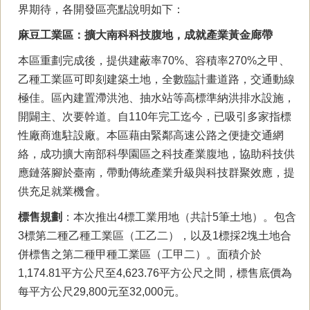
界期待，各開發區亮點說明如下：
麻豆工業區：擴大南科科技腹地，成就產業黃金廊帶
本區重劃完成後，提供建蔽率70%、容積率270%之甲、
乙種工業區可即刻建築土地，全數臨計畫道路，交通動線
極佳。區內建置滯洪池、抽水站等高標準納洪排水設施，
開闢主、次要幹道。自110年完工迄今，已吸引多家指標
性廠商進駐設廠。本區藉由緊鄰高速公路之便捷交通網
絡，成功擴大南部科學園區之科技產業腹地，協助科技供
應鏈落腳於臺南，帶動傳統產業升級與科技群聚效應，提
供充足就業機會。
標售規劃
：本次推出4標工業用地（共計5筆土地）。包含
3標第二種乙種工業區（工乙二），以及1標採2塊土地合
併標售之第二種甲種工業區（工甲二）。面積介於
1,174.81平方公尺至4,623.76平方公尺之間，標售底價為
每平方公尺29,800元至32,000元。