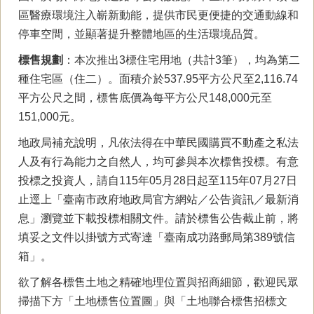
區醫療環境注入嶄新動能，提供市民更便捷的交通動線和
停車空間，並顯著提升整體地區的生活環境品質。
標售規劃
：本次推出3標住宅用地（共計3筆），均為第二
種住宅區（住二）。面積介於537.95平方公尺至2,116.74
平方公尺之間，標售底價為每平方公尺148,000元至
151,000元。
地政局補充說明，凡依法得在中華民國購買不動產之私法
人及有行為能力之自然人，均可參與本次標售投標。有意
投標之投資人，請自115年05月28日起至115年07月27日
止逕上「臺南市政府地政局官方網站／公告資訊／最新消
息」瀏覽並下載投標相關文件。請於標售公告截止前，將
填妥之文件以掛號方式寄達「臺南成功路郵局第389號信
箱」。
欲了解各標售土地之精確地理位置與招商細節，歡迎民眾
掃描下方「土地標售位置圖」與「土地聯合標售招標文