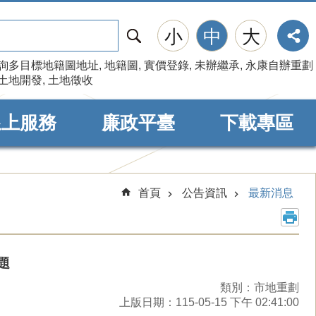
搜
小
中
大
尋
詢多目標地籍圖地址
地籍圖
實價登錄
未辦繼承
永康自辦重劃
土地開發
土地徵收
線上服務
廉政平臺
下載專區
首頁
公告資訊
最新消息
題
類別：市地重劃
上版日期：115-05-15 下午 02:41:00