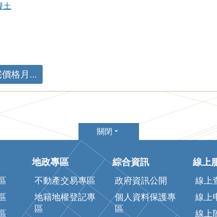
凝土
價格月...
關閉
地政專區
綜合資訊
線上
區
不動產交易專區
政府資訊公開
線上
區
地籍地權登記專
個人資料保護專
線上
區
區
區
線上