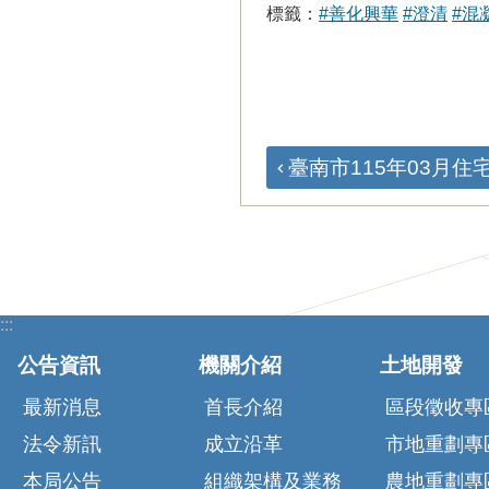
標籤：
#善化興華
#澄清
#混
臺南市115年03月住宅
:::
公告資訊
機關介紹
土地開發
最新消息
首長介紹
區段徵收專
法令新訊
成立沿革
市地重劃專
本局公告
組織架構及業務
農地重劃專