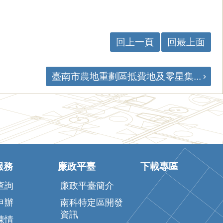
回上一頁
回最上面
臺南市農地重劃區抵費地及零星集...
服務
廉政平臺
下載專區
查詢
廉政平臺簡介
申辦
南科特定區開發
資訊
陳情