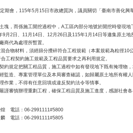
次定期會，115年5月15日市政總質詢，議員關切「臺南市善化
土塊，而係施工開挖過程中，A工區內部分地號於開挖時發現地
年9月2日、11月14日、12月26日及115年1月14日等邀集
廠商代為處理所暫置。
建混合物材料，須經篩分攪碎符合工程規範（本案規範為粒徑10公
符合工程契約施工規範及工程品質要求之再利用規定。
契約規定把關工程品質，施工過程中如有發現地下既有掩埋物，
經監造、專案管理單位及本局審查確認，如歸屬原土地所有權人
理作業，不得有任意回填或違反契約法令等情事。
嚴謹審慎辦理重劃工程，確保工程品質及施工進度，感謝社會各
電話：06-2991111#5800
電話：06-2991111#5805