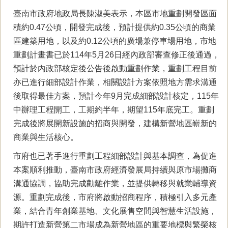
臺南市政府地政局長陳淑美表示，本區市地重劃開發區面
積約0.47公頃，開發完成後，預計提供約0.35公頃的商業
區建築用地，以及約0.12公頃的廣場兼停車場用地，市地
重劃計畫書已於114年5月26日經內政部審查修正後通過，
預計於內政部核定後公告後啟動重劃作業，重劃工程目前
亦已進行細部設計作業，相關設計方案依照地方需求溝通
後取得最佳方案，預計今年9月完成細部設計核定，115年
中辦理工程開工，工期約半年，期望115年底完工。重劃
完成後將展開新設施的招商與開發，建構新營地區嶄新的
商業與生活核心。
市府也已著手進行重劃工程細部設計與基本調查，為促進
本案順利推動，臺南市政府經濟發展局持續與原市場攤商
溝通協調，協助完成勸離作業，並提供轉移與就業輔導資
源。重劃完成後，市府將啟動招商程序，積極引入多元產
業，結合青年創業基地、文化展售空間與智慧生活設施，
期許打造新營第二市場成為新營地區的重要地標與繁榮核