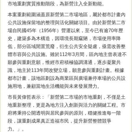
市地重劃實質推動階段，為新營注入全新動能。
本案重劃範圍涵蓋原新營第二市場地區，屬於都市計畫內
公共設施保留地的整理與活化關鍵項目。由於新營第二市
場自民國45年（1956年）營運以來，至今已有逾70年歷
史，建築多為木構造，因環境長期窳陋，市場使用率降
低，部分區域閒置荒廢，衍生公共安全疑慮，亟需改善整
體市容與公共設施。雖於112年3月間，區內地主曾表達不
願參與重劃意願，惟經市府積極協調溝通，逐步凝聚共
識，地主於113年間改變立場，願意參與重劃計畫。根據
都市計畫，該地區劃設為商業區與廣場兼停車場的公共設
施用地，兼顧當地生活機能與未來發展潛力。
市長黃偉哲表示：「新營第二市場的市地重劃，不僅是土
地重新整理，更是為地方注入創新與活力的關鍵工程。市
府將秉持公開透明與居民參與的原則，穩健推進每一階
段，讓重劃成果真正造福市民，提升新營整體競爭
力。」。