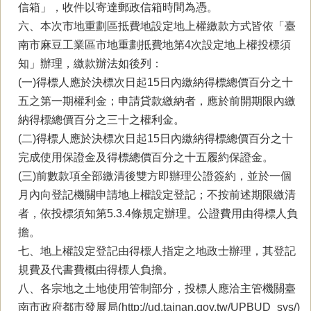
信箱」，收件以寄達郵政信箱時間為憑。
六、本次市地重劃區抵費地設定地上權繳款方式皆依「臺
南市麻豆工業區市地重劃抵費地第4次設定地上權投標須
知」辦理，繳款辦法如後列：
(一)得標人應於決標次日起15日內繳納得標總價百分之十
五之第一期權利金；申請貸款繳納者，應於前開期限內繳
納得標總價百分之三十之權利金。
(二)得標人應於決標次日起15日內繳納得標總價百分之十
完成使用保證金及得標總價百分之十五履約保證金。
(三)前數款項全部繳清後雙方即辦理公證簽約，並於一個
月內向登記機關申請地上權設定登記；不按前述期限繳清
者，依投標須知第5.3.4條規定辦理。公證費用由得標人負
擔。
七、地上權設定登記由得標人指定之地政士辦理，其登記
規費及代書費概由得標人負擔。
八、各宗地之土地使用管制部分，投標人應洽主管機關臺
南市政府都市發展局(http://ud.tainan.gov.tw/UPBUD_sys/)