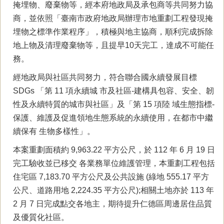
掩埋物、廢棄物等，經本府地政局及承包商等共同努力協
商，並依照「臺南市政府地政局辦理市地重劃工程發現掩
埋物之標準作業程序」，積極與地主協商，順利完成拆除
地上物及清理廢棄物等，且提早10天完工，達成不可能任
務。
經地政局與社區共同努力，符合聯合國永續發展目標
SDGs 「第 11 項永續城 市及社區-建構具包容、安全、韌
性及永續特質的城市與社區」及「第 15 項陸 域生態指標-
保護、維護及促進領地生態系統的永續使用，在都市中繼
續保有 生物多樣性」。
本案重劃面積約 9,963.22 平方公尺，於 112 年 6 月 19 日
完工驗收並已移交 各業務單位維護管理，本重劃工程包括
住宅區 7,183.70 平方公尺及公共設施 (綠地 555.17 平方
公尺、道路用地 2,224.35 平方公尺);相關土地亦於 113 年
2 月 7 日完成點交各地主，期待提升仁德區周邊居住品質
及優質化社區。