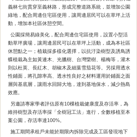
義林七街貫穿至義林路，形成完整道路系統，並增加公園
綠地，配合周邊住宅區使用，讓周邊居民可以在草坪上活
動，增加本社區休憩空間。
公園採簡易綠美化，配合周邊住宅區使用，設置小型活
動草坪廣場，讓周邊居民可以在草坪上活動，成為本社區
休憩點之一；植栽採多樣化選擇，以抗汙染樹型及誘鳥誘
蝶植栽為主如黃連木、光臘樹、台灣欒樹、楊梅等，灌木
則以杜英、長紅木、胡椒木及細葉雪茄花等。另採用透水
性鋪面，將孔隙率高、透水性良好之材料運用於鋪面之面
層與基底層，讓雨水回歸大地，達到基地保水，減少熱島
效應。
另邀請專家學者評估原有10棵植栽健康度及存活率，為
維持樹型及存活率採「全樹冠工法」進行，全數移植至本
案公園，存活率達100%。
施工期間承租戶未能於期限內拆除完成及工區發現地下