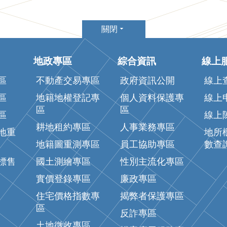
關閉
地政專區
綜合資訊
線上
區
不動產交易專區
政府資訊公開
線上
區
地籍地權登記專
個人資料保護專
線上
區
區
區
線上
耕地租約專區
人事業務專區
地重
地所
地籍圖重測專區
員工協助專區
數查
標售
國土測繪專區
性別主流化專區
實價登錄專區
廉政專區
住宅價格指數專
揭弊者保護專區
區
反詐專區
土地徵收專區