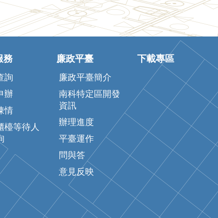
服務
廉政平臺
下載專區
查詢
廉政平臺簡介
申辦
南科特定區開發
資訊
陳情
辦理進度
櫃檯等待人
詢
平臺運作
問與答
意見反映