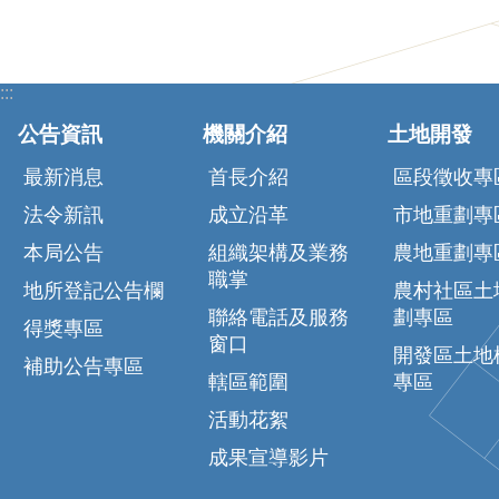
:::
公告資訊
機關介紹
土地開發
最新消息
首長介紹
區段徵收專
法令新訊
成立沿革
市地重劃專
本局公告
組織架構及業務
農地重劃專
職掌
地所登記公告欄
農村社區土
聯絡電話及服務
劃專區
得獎專區
窗口
開發區土地
補助公告專區
轄區範圍
專區
活動花絮
成果宣導影片