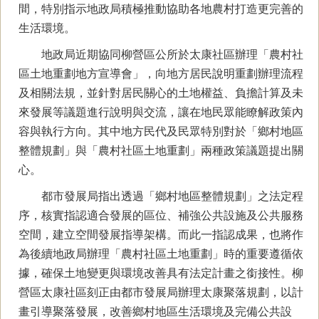
間，特別指示地政局積極推動協助各地農村打造更完善的
生活環境。
地政局近期協同柳營區公所於太康社區辦理「農村社
區土地重劃地方宣導會」，向地方居民說明重劃辦理流程
及相關法規，並針對居民關心的土地權益、負擔計算及未
來發展等議題進行說明與交流，讓在地民眾能瞭解政策內
容與執行方向。其中地方民代及民眾特別對於「鄉村地區
整體規劃」與「農村社區土地重劃」兩種政策議題提出關
心。
都市發展局指出透過「鄉村地區整體規劃」之法定程
序，核實指認適合發展的區位、補強公共設施及公共服務
空間，建立空間發展指導架構。而此一指認成果，也將作
為後續地政局辦理「農村社區土地重劃」時的重要遵循依
據，確保土地變更與環境改善具有法定計畫之銜接性。柳
營區太康社區刻正由都市發展局辦理太康聚落規劃，以計
畫引導聚落發展，改善鄉村地區生活環境及完備公共設