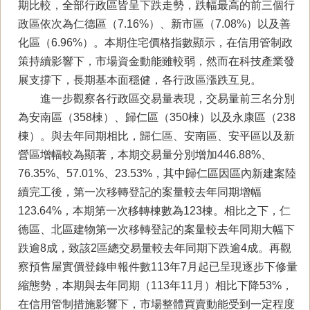
期比較，全部行政區皆呈下跌走勢，跌幅最高的前三個行
政區依次為仁德區（7.16%）、新市區（7.08%）以及善
化區（6.96%）。本期住宅價格指數顯示，在信用管制政
策持續影響下，市場資金動能雖較弱，然而在科技產業發
展支撐下，長期基本面穩健，各行政區漲跌互見。
進一步觀察各行政區交易量表現，交易量前三名分別
為安南區（358棟）、歸仁區（350棟）以及永康區（238
棟）。與去年同期相比，歸仁區、安南區、安平區以及新
營區增幅較為顯著，本期交易量分別增加446.88%、
76.35%、57.01%、23.53%，其中歸仁區因區內新建案陸
續完⼯後，第⼀次移轉登記的案量較去年同期增幅
123.64%，本期第一次移轉棟數為123棟。相比之下，仁
德區、北區建物第一次移轉登記的案量較去年同期大幅下
跌逾8成，致該2區總交易量較去年同期下跌逾4成。再觀
察預售屋實價登錄申報件數113年7月起已呈現逐步下修量
縮態勢，本期與去年同期（113年11月）相比下降53%，
在信用管制措施影響下，市場整體買賣動能受到一定程度