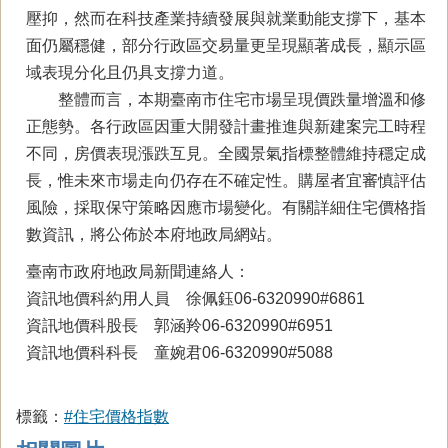
壓抑，然而在科技產業持續發展與就業動能支撐下，基本
面仍屬穩健，部分行政區交易量更呈現顯著成長，顯示區
域表現分化且仍具支撐力道。
整體而言，本期臺南市住宅市場呈現價跌量增溫和修
正態勢。各行政區因重大開發計畫推進與新建案完工時程
不同，房價表現漲跌互見。全國景氣指標整體維持穩定成
⻑，惟未來市場走向仍存在不確定性。購屋者宜審慎評估
風險，採取保守策略因應市場變化。有關詳細住宅價格指
數資訊，將公佈於本府地政局網站。
臺南市政府地政局新聞連絡人：
資訊地價科約用人員 徐佩鈺06-6320990#6861
資訊地價科股長 郭涵羚06-6320990#6951
資訊地價科科長 童婉君06-6320990#5088
標籤：
#住宅價格指數