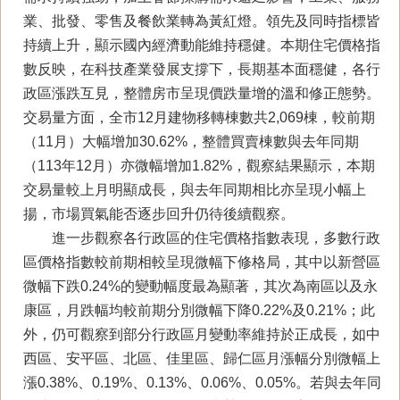
業、批發、零售及餐飲業轉為黃紅燈。領先及同時指標皆
持續上升，顯示國內經濟動能維持穩健。本期住宅價格指
數反映，在科技產業發展支撐下，長期基本面穩健，各行
政區漲跌互見，整體房市呈現價跌量增的溫和修正態勢。
交易量方面，全市12月建物移轉棟數共2,069棟，較前期
（11月）大幅增加30.62%，整體買賣棟數與去年同期
（113年12月）亦微幅增加1.82%，觀察結果顯示，本期
交易量較上月明顯成長，與去年同期相比亦呈現小幅上
揚，市場買氣能否逐步回升仍待後續觀察。
進一步觀察各行政區的住宅價格指數表現，多數行政
區價格指數較前期相較呈現微幅下修格局，其中以新營區
微幅下跌0.24%的變動幅度最為顯著，其次為南區以及永
康區，月跌幅均較前期分別微幅下降0.22%及0.21%；此
外，仍可觀察到部分⾏政區⽉變動率維持於正成⻑，如中
西區、安平區、北區、佳里區、歸仁區月漲幅分別微幅上
漲0.38%、0.19%、0.13%、0.06%、0.05%。若與去年同