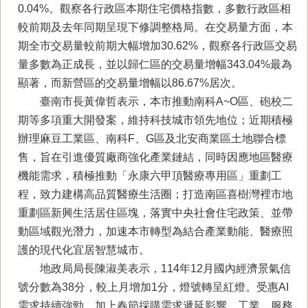
0.04%。觀察各行政區本期住宅價格指數，多數行政區相
較前期及去年同期呈現下修調整格局。在交易量方面，本
期全市交易量較前期大幅增加30.62%，觀察各行政區交易
量多數為正成長，並以歸仁區的交易量增幅343.04%最為
顯著，而新營區的交易量增幅以86.67%居次。
臺南市長黃偉哲表示，本市推動南科A~O區、砲校二
期等多項重大開發案，維持科技城市領先地位；近期積極
辦理麻豆工業區、南科F、G區及北安商業區土地聯合標
售，旨在引進優質廠商強化產業鏈結，同時因應地區醫療
機能需求，積極推動「永康六甲頂醫療專用區」重劃工
程，致力建構高品質醫療生活圈；打造南區喜樹灣裡市地
重劃區新興生活居住區塊，落實中央社會住宅政策、並帶
動區域觀光潛力，加速本市轉型為結合產業動能、醫療照
護的現代化宜居智慧城市。
地政局局⻑陳淑美表⽰，114年12月國內經濟景氣信
號分數為38分，較上月增加1分，燈號轉呈紅燈。受惠AI
需求持續強勁，加上春節採購需求遞延影響，工業、服務