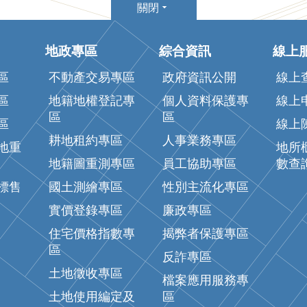
關閉
地政專區
綜合資訊
線上
區
不動產交易專區
政府資訊公開
線上
區
地籍地權登記專
個人資料保護專
線上
區
區
區
線上
耕地租約專區
人事業務專區
地重
地所
地籍圖重測專區
員工協助專區
數查
標售
國土測繪專區
性別主流化專區
實價登錄專區
廉政專區
住宅價格指數專
揭弊者保護專區
區
反詐專區
土地徵收專區
檔案應用服務專
土地使用編定及
區