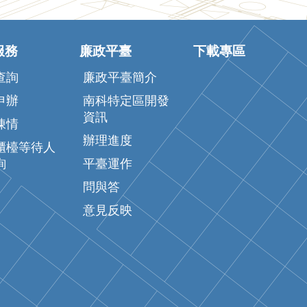
服務
廉政平臺
下載專區
查詢
廉政平臺簡介
申辦
南科特定區開發
資訊
陳情
辦理進度
櫃檯等待人
詢
平臺運作
問與答
意見反映