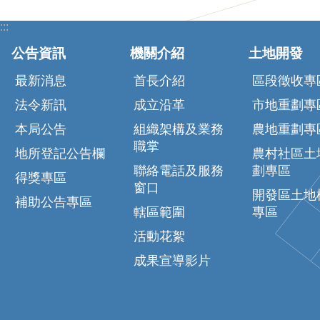
:::
公告資訊
機關介紹
土地開發
最新消息
首長介紹
區段徵收專
法令新訊
成立沿革
市地重劃專
本局公告
組織架構及業務
農地重劃專
職掌
地所登記公告欄
農村社區土
聯絡電話及服務
劃專區
得獎專區
窗口
開發區土地
補助公告專區
轄區範圍
專區
活動花絮
成果宣導影片