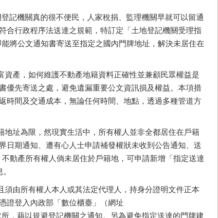
們登記機關真的很不便民，人家稅捐、監理機關早就可以留通
，及符合行政程序法送達之規範，特訂定「土地登記機關受理指
，即能將公文通知書寄送至指定之國內門牌地址，解決未居住在
資產，如何維護不動產地籍資料正確性並兼顧民眾權益是
書優先寄送之處，避免遺漏重要公文資訊損及權益。本項措
返時間及交通成本，無論任何時間、地點，透過多種管道方
地址為限，然現實生活中，所有權人並非全都居住在戶籍
界日期通知、遭有心人士申請補發權狀未收到公告通知、送
起，不動產所有權人倘未居住於戶籍地，可申請新增「指定送達
息。
須由所有權人本人或其法定代理人，持身分證明文件正本
憑證登入內政部「數位櫃臺」（網址
申請指定送達處所，藉以規避登記機關之通知。另為避免指定送達的門牌建