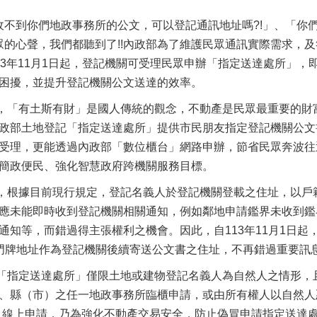
到你們地政事務所的公文，可以登記通訊地址嗎?!」、「你
民眾的心聲，我們都聽到了!!內政部為了維護民眾通訊實際需求
13年11月1日起，登記機關可受理民眾申辦「指定送達處所」
困擾，並提升登記機關公文送達的效率。
「有土斯有財」是國人傳統的觀念，不動產是民眾最重要的財富
政部土地登記「指定送達處所」提供市民朋友指定登記機關公文
受理，更能透過內政部「數位櫃台」網路申辦，節省民眾奔波往
簡政便民、強化智慧政府跨機關服務目標。
根據目前現行規定，登記名義人於登記機關登載之住址，以戶籍
應未能即時收到登記機關相關通知，例如鄰地申請鑑界未收到鑑
通知等，而錯過得主張權利之機會。因此，自113年11月1日
門牌地址作為登記機關後續寄送公文書之住址，不再錯過重要訊
指定送達處所」僅限土地或建物登記名義人為自然人之情形，且
、縣（市）之任一地政事務所臨櫃申請，或由所有權人以自然人
d.moi.gov.tw/）線上申請，乃為強化不動產交易安全，防止偽冒