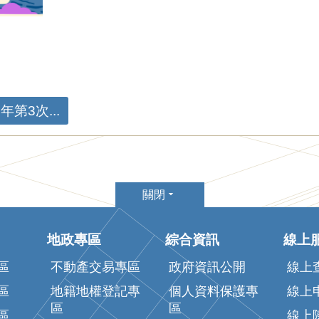
第3次...
關閉
地政專區
綜合資訊
線上
區
不動產交易專區
政府資訊公開
線上
區
地籍地權登記專
個人資料保護專
線上
區
區
區
線上