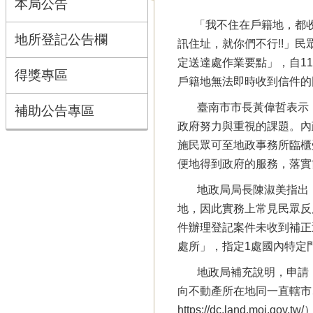
本局公告
「我不住在戶籍地，都收不
地所登記公告欄
訊住址，就你們不行!!」
定送達處作業要點」，自1
得獎專區
戶籍地無法即時收到信件的
臺南市市長黃偉哲表示，
補助公告專區
政府努力與重視的課題。內
施民眾可至地政事務所臨櫃
便地得到政府的服務，落實
地政局局長陳淑美指出，
地，因此實務上常見民眾反
件辦理登記案件未收到補正
處所」，指定1處國內特定
地政局補充說明，申請「
向不動產所在地同一直轄市
https://dc.lan