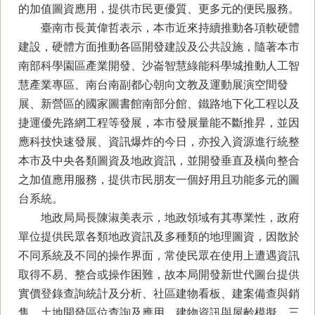
的加值圖資應用，提供市民更優質、更多元的便民服務。
臺南市長黃偉哲表示，本市近來持續推動各項軟硬體
建設，硬體方面推動各區開發建設及公共設施，隨著本市
南部科學園區產業開發、沙崙智慧綠能科學城推動人工智
慧產業專區、南台南副都心朝向文教及運動展演空間發
展、新營區的國家圖書館南部分館、鐵路地下化工程以及
捷運優先路網工程等發展，本市發展量能不斷推昇，並因
應科技快速發展、資訊爆炸的今日，亦投入資源進行統整
本市及中央各類圖資及地政資訊，並開發垂直及橫向整合
之加值應用服務，提供市民朋友一個好用且功能多元的圖
台系統。
地政局局長陳淑美表示，地政領域有其專業性，政府
單位提供民眾各類地政資訊及多種類的地理圖資，因散於
不同系統及不同的操作界面，常使民眾在使用上遭遇資訊
取得不易、整合或操作困難，故本局開發新世代圖台提供
實價登錄查詢統計及分析、社區建物看板、建案備查與銷
售、土地開發區位查詢及應用、建物資訊與屋齡模擬、三