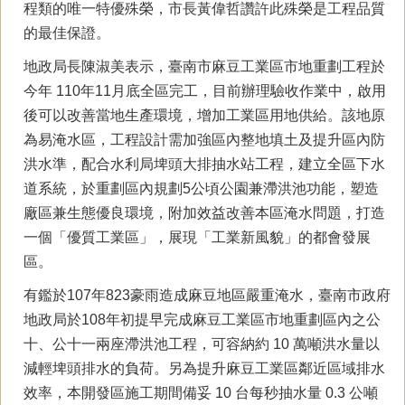
程類的唯一特優殊榮，市長黃偉哲讚許此殊榮是工程品質
的最佳保證。
地政局長陳淑美表示，臺南市麻豆工業區市地重劃工程於
今年 110年11月底全區完工，目前辦理驗收作業中，啟用
後可以改善當地生產環境，增加工業區用地供給。該地原
為易淹水區，工程設計需加強區內整地填土及提升區內防
洪水準，配合水利局埤頭大排抽水站工程，建立全區下水
道系統，於重劃區內規劃5公頃公園兼滯洪池功能，塑造
廠區兼生態優良環境，附加效益改善本區淹水問題，打造
一個「優質工業區」，展現「工業新風貌」的都會發展
區。
有鑑於107年823豪雨造成麻豆地區嚴重淹水，臺南市政府
地政局於108年初提早完成麻豆工業區市地重劃區內之公
十、公十一兩座滯洪池工程，可容納約 10 萬噸洪水量以
減輕埤頭排水的負荷。另為提升麻豆工業區鄰近區域排水
效率，本開發區施工期間備妥 10 台每秒抽水量 0.3 公噸