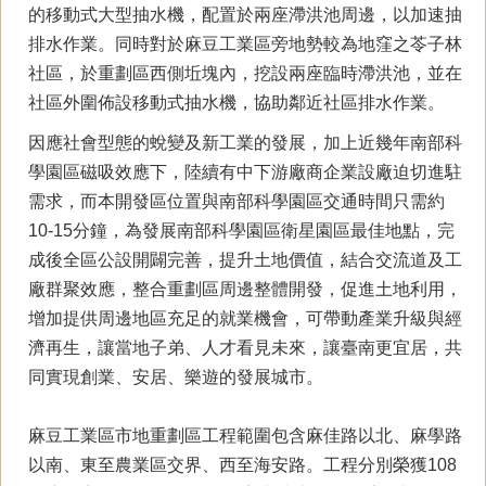
的移動式大型抽水機，配置於兩座滯洪池周邊，以加速抽
排水作業。同時對於麻豆工業區旁地勢較為地窪之苓子林
社區，於重劃區西側坵塊內，挖設兩座臨時滯洪池，並在
社區外圍佈設移動式抽水機，協助鄰近社區排水作業。
因應社會型態的蛻變及新工業的發展，加上近幾年南部科
學園區磁吸效應下，陸續有中下游廠商企業設廠迫切進駐
需求，而本開發區位置與南部科學園區交通時間只需約
10-15分鐘，為發展南部科學園區衛星園區最佳地點，完
成後全區公設開闢完善，提升土地價值，結合交流道及工
廠群聚效應，整合重劃區周邊整體開發，促進土地利用，
增加提供周邊地區充足的就業機會，可帶動產業升級與經
濟再生，讓當地子弟、人才看見未來，讓臺南更宜居，共
同實現創業、安居、樂遊的發展城市。
麻豆工業區市地重劃區工程範圍包含麻佳路以北、麻學路
以南、東至農業區交界、西至海安路。工程分別榮獲108