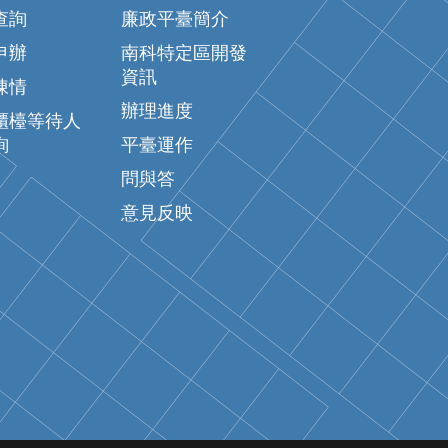
查詢
廉政平臺簡介
申辦
南科特定區開發
資訊
陳情
辦理進度
櫃檯等待人
詢
平臺運作
問與答
意見反映