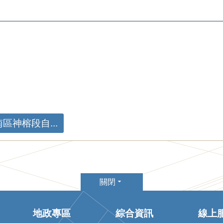
神榕段自...
關閉
地政專區
綜合資訊
線上