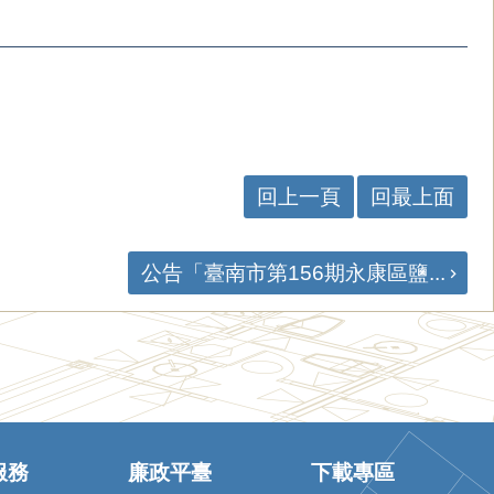
回上一頁
回最上面
公告「臺南市第156期永康區鹽...
服務
廉政平臺
下載專區