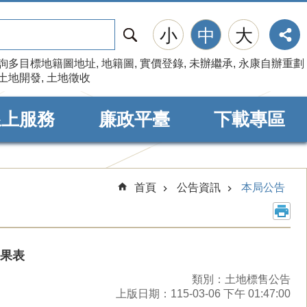
搜
小
中
大
尋
詢多目標地籍圖地址
地籍圖
實價登錄
未辦繼承
永康自辦重劃
土地開發
土地徵收
線上服務
廉政平臺
下載專區
首頁
公告資訊
本局公告
結果表
類別：土地標售公告
上版日期：115-03-06 下午 01:47:00