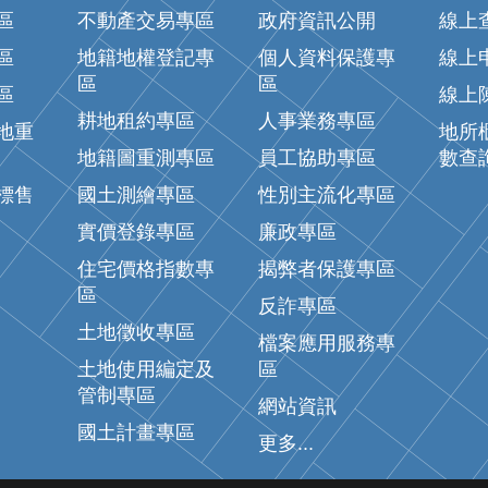
區
不動產交易專區
政府資訊公開
線上
區
地籍地權登記專
個人資料保護專
線上
區
區
區
線上
耕地租約專區
人事業務專區
地重
地所
地籍圖重測專區
員工協助專區
數查
標售
國土測繪專區
性別主流化專區
實價登錄專區
廉政專區
住宅價格指數專
揭弊者保護專區
區
反詐專區
土地徵收專區
檔案應用服務專
土地使用編定及
區
管制專區
網站資訊
國土計畫專區
更多...