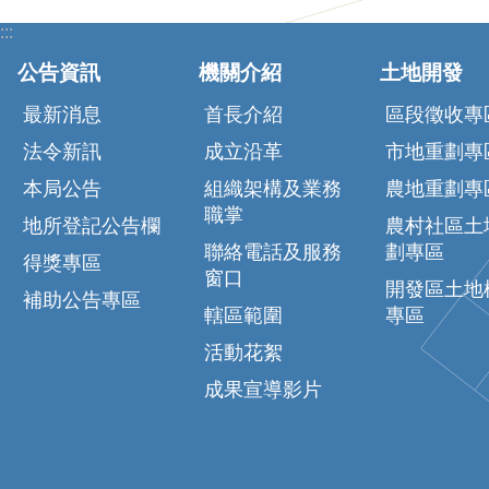
:::
公告資訊
機關介紹
土地開發
最新消息
首長介紹
區段徵收專
法令新訊
成立沿革
市地重劃專
本局公告
組織架構及業務
農地重劃專
職掌
地所登記公告欄
農村社區土
聯絡電話及服務
劃專區
得獎專區
窗口
開發區土地
補助公告專區
轄區範圍
專區
活動花絮
成果宣導影片