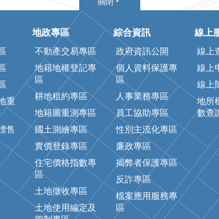
關閉
地政專區
綜合資訊
線上
區
不動產交易專區
政府資訊公開
線上
區
地籍地權登記專
個人資料保護專
線上
區
區
區
線上
耕地租約專區
人事業務專區
地重
地所
地籍圖重測專區
員工協助專區
數查
標售
國土測繪專區
性別主流化專區
實價登錄專區
廉政專區
住宅價格指數專
揭弊者保護專區
區
反詐專區
土地徵收專區
檔案應用服務專
土地使用編定及
區