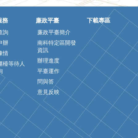
服務
廉政平臺
下載專區
查詢
廉政平臺簡介
申辦
南科特定區開發
資訊
陳情
辦理進度
櫃檯等待人
詢
平臺運作
問與答
意見反映