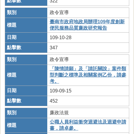
322
政令宣導
臺南市政府地政局辦理109年度創新
便民服務品質廉政研究報告
109-10-28
347
政令宣導
「陳情請願」及「請託關說」案件類
型判斷之標準及相關案例乙份，請參
考。
109-09-15
452
廉政法規
公職人員利益衝突迴避法及迴避申請
書，請卓參。