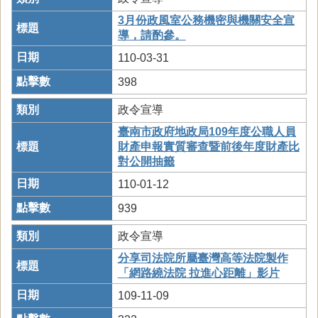
3月份政風室公務機密與機關安全宣
導，請酌參。
110-03-31
398
政令宣導
臺南市政府地政局109年度公職人員
財產申報實質審查暨前後年度財產比
對公開抽籤
110-01-12
939
政令宣導
分享司法院所屬臺灣高等法院製作
「網路繞法院 拉進心距離」影片
109-11-09