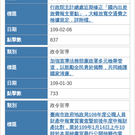
行政院主計總處近期修正「國內出差
旅費報支要點」，大幅放寬交通費之
檢據規定，詳附檔。
109-02-06
837
政令宣導
加強宣導法務部廉政署多元檢舉管
道，以鼓勵全民勇於揭弊，共同維護
國家清廉。
109-01-30
733
政令宣導
臺南市政府地政局108年度公職人員
財產申報實質審查暨前後年度申報財
產比對，業於109年1月14日上午10
時於本局秘書室舉行公開抽籤作業